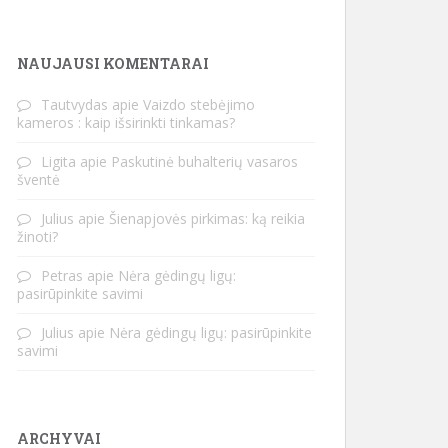
NAUJAUSI KOMENTARAI
Tautvydas
apie
Vaizdo stebėjimo
kameros : kaip išsirinkti tinkamas?
Ligita
apie
Paskutinė buhalterių vasaros
šventė
Julius
apie
Šienapjovės pirkimas: ką reikia
žinoti?
Petras
apie
Nėra gėdingų ligų:
pasirūpinkite savimi
Julius
apie
Nėra gėdingų ligų: pasirūpinkite
savimi
ARCHYVAI