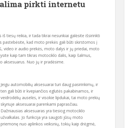
alima pirkti internetu
iš tiesų reikia, ir tada tikrai nesunkiai galėsite išsirinkti
s pastebėsite, kad moto prekės gali būti skirstomos į
S, video ir audio prekės, moto dalys ir jų priedai, moto
ysite kaip tam tikras motociklo dalis, kaip šalmus,
o aksesuarus. Nuo jų ir pradėsime.
Jeigu automobilių aksesuarai turi daug pasirinkimų, ir
ten gali būti ir kvepiančios eglutės pakabinamos, ir
veidrodėlių auselės, ir visokie lipdukai, tai moto prekių
skyriuje aksesuarai parenkami paprasčiau.
Dažniausias aksesuaras yra tiesiog motociklo
užvalkalas. Jo funkcija yra saugoti jūsų moto
priemonę nuo aplinkos veiksnių, tokių kaip drėgmė,