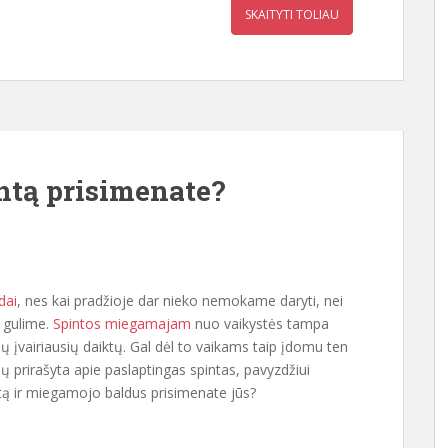
SKAITYTI TOLIAU
ntą prisimenate?
dai
, nes kai pradžioje dar nieko nemokame daryti, nei
r gulime.
Spintos miegamajam
nuo vaikystės tampa
ių įvairiausių daiktų. Gal dėl to vaikams taip įdomu ten
inių prirašyta apie paslaptingas spintas, pavyzdžiui
tą ir miegamojo baldus prisimenate jūs?