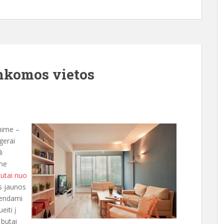
nkomos vietos
nime –
gerai
i
 ne
utai nuo
os jaunos
yvendami
eiti į
 butai