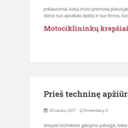
priklausomai, kokią moto priemonę planuojate už
skirsis nuo apvalkalo dydžio ir nuo firmos, kur
Motociklininkų krepšia
Prieš techninę apžiūr
20 sausio, 2017
Komentarų: 0
Artėjant technikinės galiojimo pabaigai, reikia