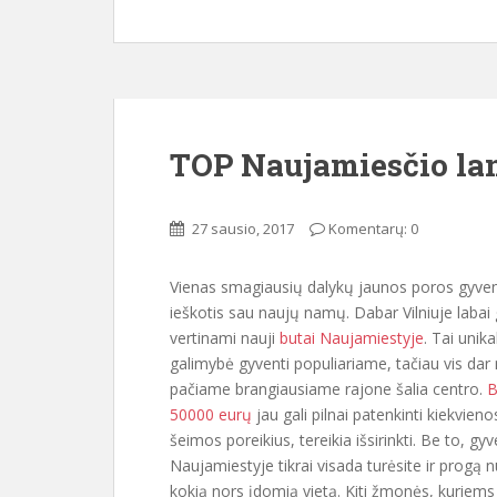
TOP Naujamiesčio la
27 sausio, 2017
Komentarų: 0
Vienas smagiausių dalykų jaunos poros gyve
ieškotis sau naujų namų. Dabar Vilniuje labai 
vertinami nauji
butai Naujamiestyje
. Tai unikal
galimybė gyventi populiariame, tačiau vis dar
pačiame brangiausiame rajone šalia centro.
B
50000 eurų
jau gali pilnai patenkinti kiekvien
šeimos poreikius, tereikia išsirinkti. Be to, g
Naujamiestyje tikrai visada turėsite ir progą nu
kokią nors įdomią vietą. Kiti žmonės, kuriems