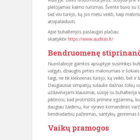
plėtojamas kaimo turizmas. Šventė buvo su 
tad visi turėjo, ką jos metu veikti, kaip maloni
atsipalaiduoti.
Apie buhalterijos paslaugas plačiau
skaitykite
https://www.auditas.lt/
Bendruomenę stiprinanč
Nuostabioje gamtos apsuptyje susirinkęs buhalt
valgyti, džiaugtis pirties malonumais ir šoki
taigi, ne tik kiekvienas turėjo, ką veikti, bet i
Daugiausiai simpatijų sulaukė dažnas tokių v
uždavinėjami klausimai, susiję su buhalterija ir
piktinosi, kad protmūšis priminė egzaminą, kurio 
daugiau žaidimų, kur vyravo komandinės varž
bendradarbių pažinimas, santykių gerinimas t
Vaikų pramogos