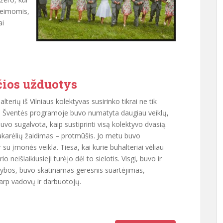
šeimomis,
ai
ios užduotys
erių iš Vilniaus kolektyvas susirinko tikrai ne tik
ais. Šventės programoje buvo numatyta daugiau veiklų,
r buvo sugalvota, kaip sustiprinti visą kolektyvo dvasią.
akarėlių žaidimas – protmūšis. Jo metu buvo
 su įmonės veikla. Tiesa, kai kurie buhalteriai vėliau
neišlaikiusieji turėjo dėl to sielotis. Visgi, buvo ir
ybos, buvo skatinamas geresnis suartėjimas,
arp vadovų ir darbuotojų.