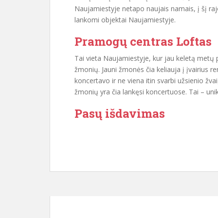
Naujamiestyje netapo naujais namais, į šį rajo
lankomi objektai Naujamiestyje.
Pramogų centras Loftas
Tai vieta Naujamiestyje, kur jau keletą metų p
žmonių. Jauni žmonės čia keliauja į įvairius r
koncertavo ir ne viena itin svarbi užsienio žv
žmonių yra čia lankęsi koncertuose. Tai – unik
Pasų išdavimas