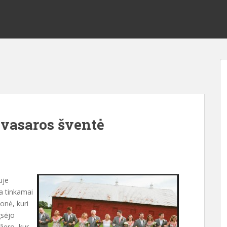
 vasaros šventė
uje
a tinkamai
onė, kuri
gsėjo
žero, kur