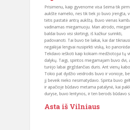
Prisimenu, kaip gyvenome visa šeima tik pi
aukšte namelio, nes tik tiek jo buvo įrengta, v
tėtis pastatė antrą aukštą. Buvo vienas kamb
vadinamas miegamuoju. Man atrodo, miega
baldai buvo visi skirtingi, iš kažkur surinkti,
padovanoti. Tai buvo tie laikai, kai dar tikriaus
negalėjai lengvai nusipirkti viską, ko panorėda
Tekdavo ieškoti kaip kokiam medžiotojui tų v
dalykų. Taigi, spintos miegamajam buvo dvi, 
turėjo labai girgždančias duris. Ant vienų kab
Tokio pat dydžio veidrodis buvo ir vonioje, bet
jį beveik nieko nesimatydavo. Spinta buvo gelt
ir apačioje būdavo metama patalynė, kai paklo
duryse, buvo lentynos, ir ten berods būdavo su
Asta iš Vilniaus