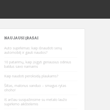
NAUJAUSI ĮRAŠAI
Auto supirkimas: kaip išnaudoti seną
automobilį ir gauti naudos?
10 patarimų, kaip įsigyti geriausius odinius
baldus savo namams
Kaip naudoti peroksidą plaukams?
Šiltas, malonus vanduo – smagus rytas
ohoho!
Iš arčiau susipažinsime su metalo laužo
supirkimo aikštelėmis