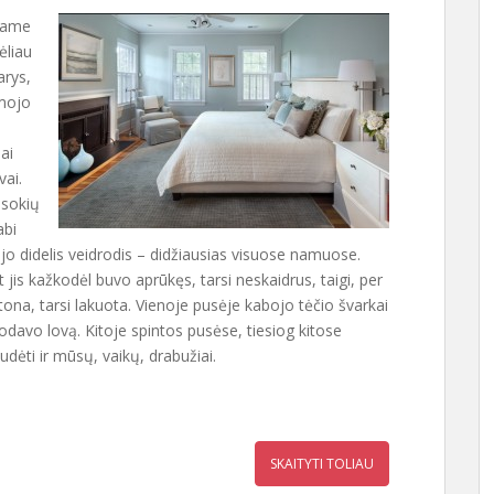
rmame
ėliau
arys,
mojo
iai
vai.
isokių
abi
ojo didelis veidrodis – didžiausias visuose namuose.
 jis kažkodėl buvo aprūkęs, tarsi neskaidrus, taigi, per
ona, tarsi lakuota. Vienoje pusėje kabojo tėčio švarkai
davo lovą. Kitoje spintos pusėse, tiesiog kitose
dėti ir mūsų, vaikų, drabužiai.
SKAITYTI TOLIAU