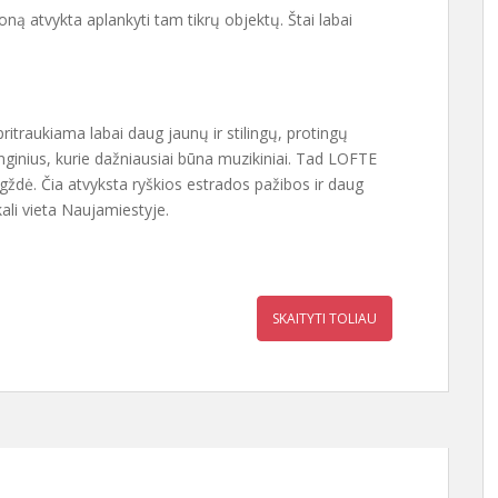
ną atvykta aplankyti tam tikrų objektų. Štai labai
ritraukiama labai daug jaunų ir stilingų, protingų
enginius, kurie dažniausiai būna muzikiniai. Tad LOFTE
aigždė. Čia atvyksta ryškios estrados pažibos ir daug
ali vieta Naujamiestyje.
SKAITYTI TOLIAU