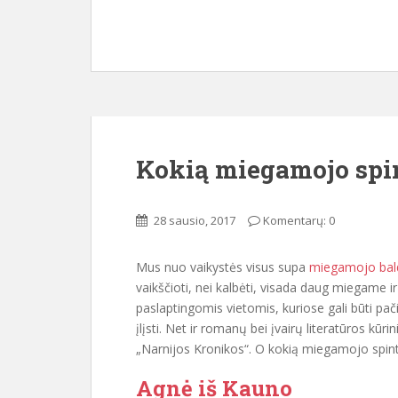
Kokią miegamojo spi
28 sausio, 2017
Komentarų: 0
Mus nuo vaikystės visus supa
miegamojo bal
vaikščioti, nei kalbėti, visada daug miegame i
paslaptingomis vietomis, kuriose gali būti pač
įlįsti. Net ir romanų bei įvairų literatūros kūr
„Narnijos Kronikos“. O kokią miegamojo spin
Agnė iš Kauno