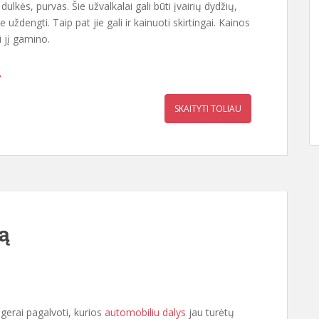
dulkės, purvas. Šie užvalkalai gali būti įvairių dydžių,
dengti. Taip pat jie gali ir kainuoti skirtingai. Kainos
i jį gamino.
i
SKAITYTI TOLIAU
ą
 gerai pagalvoti, kurios
automobiliu dalys
jau turėtų