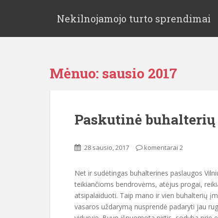
Nekilnojamojo turto sprendimai
Mėnuo:
sausio 2017
Paskutinė buhalterių
28 sausio, 2017
komentarai 2
Net ir sudėtingas buhalterines paslaugos Vilni
teikiančioms bendrovėms, atėjus progai, reiki
atsipalaiduoti. Taip mano ir vien buhalterių įm
vasaros uždarymą nusprendė padaryti jau ru
viduryje. Buvo išnuomota pirtis, sodyba prie e