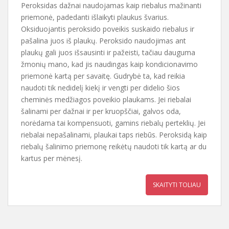
Peroksidas dažnai naudojamas kaip riebalus mažinanti
priemonė, padedanti išlaikyti plaukus švarius.
Oksiduojantis peroksido poveikis suskaido riebalus ir
pašalina juos iš plaukų. Peroksido naudojimas ant
plaukų gali juos išsausinti ir pažeisti, tačiau dauguma
žmonių mano, kad jis naudingas kaip kondicionavimo
priemonė kartą per savaitę. Gudrybė ta, kad reikia
naudoti tik nedidelį kiekį ir vengti per didelio šios
cheminės medžiagos poveikio plaukams. Jei riebalai
šalinami per dažnai ir per kruopščiai, galvos oda,
norėdama tai kompensuoti, gamins riebalų perteklių. Jei
riebalai nepašalinami, plaukai taps riebūs. Peroksidą kaip
riebalų šalinimo priemonę reikėtų naudoti tik kartą ar du
kartus per mėnesį.
SKAITYTI TOLIAU