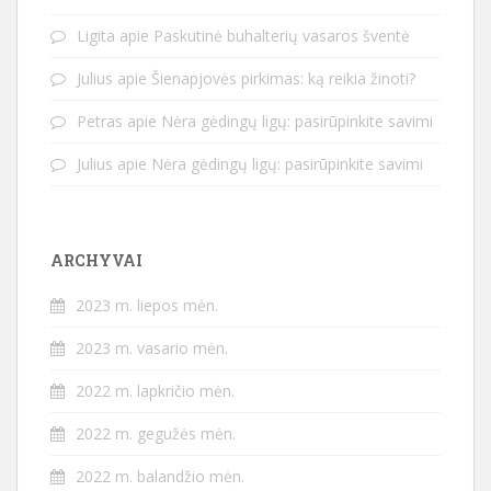
Ligita
apie
Paskutinė buhalterių vasaros šventė
Julius
apie
Šienapjovės pirkimas: ką reikia žinoti?
Petras
apie
Nėra gėdingų ligų: pasirūpinkite savimi
Julius
apie
Nėra gėdingų ligų: pasirūpinkite savimi
ARCHYVAI
2023 m. liepos mėn.
2023 m. vasario mėn.
2022 m. lapkričio mėn.
2022 m. gegužės mėn.
2022 m. balandžio mėn.