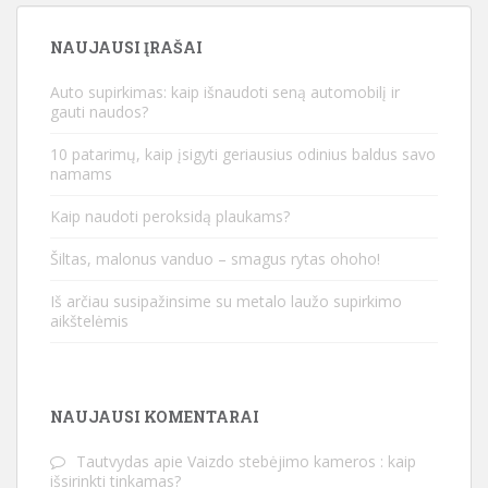
NAUJAUSI ĮRAŠAI
Auto supirkimas: kaip išnaudoti seną automobilį ir
gauti naudos?
10 patarimų, kaip įsigyti geriausius odinius baldus savo
namams
Kaip naudoti peroksidą plaukams?
Šiltas, malonus vanduo – smagus rytas ohoho!
Iš arčiau susipažinsime su metalo laužo supirkimo
aikštelėmis
NAUJAUSI KOMENTARAI
Tautvydas
apie
Vaizdo stebėjimo kameros : kaip
išsirinkti tinkamas?