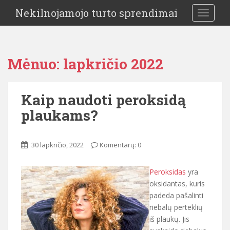
Nekilnojamojo turto sprendimai
TOGGLE
Mėnuo:
lapkričio 2022
Kaip naudoti peroksidą
plaukams?
30 lapkričio, 2022
Komentarų: 0
Peroksidas
yra
oksidantas, kuris
padeda pašalinti
riebalų perteklių
iš plaukų. Jis