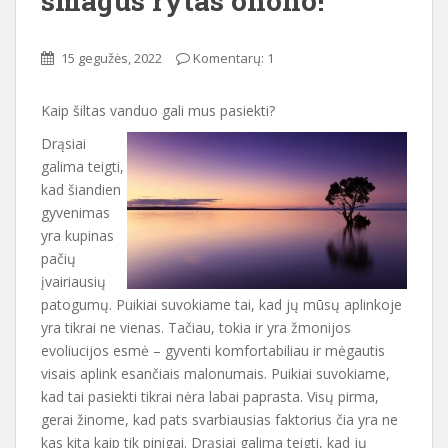
smagus rytas ohoho!
15 gegužės, 2022
Komentarų: 1
Kaip šiltas vanduo gali mus pasiekti?
Drąsiai
galima teigti,
kad šiandien
gyvenimas
yra kupinas
pačių
įvairiausių
patogumų. Puikiai suvokiame tai, kad jų mūsų aplinkoje
yra tikrai ne vienas. Tačiau, tokia ir yra žmonijos
evoliucijos esmė – gyventi komfortabiliau ir mėgautis
visais aplink esančiais malonumais. Puikiai suvokiame,
kad tai pasiekti tikrai nėra labai paprasta. Visų pirma,
gerai žinome, kad pats svarbiausias faktorius čia yra ne
kas kita kaip tik pinigai. Drąsiai galima teigti, kad jų