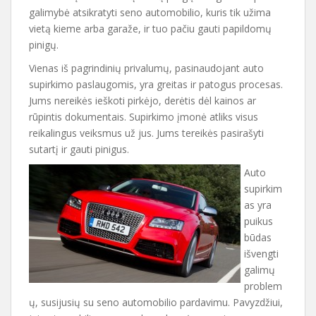
galimybė atsikratyti seno automobilio, kuris tik užima
vietą kieme arba garaže, ir tuo pačiu gauti papildomų
pinigų.
Vienas iš pagrindinių privalumų, pasinaudojant auto
supirkimo paslaugomis, yra greitas ir patogus procesas.
Jums nereikės ieškoti pirkėjo, derėtis dėl kainos ar
rūpintis dokumentais. Supirkimo įmonė atliks visus
reikalingus veiksmus už jus. Jums tereikės pasirašyti
sutartį ir gauti pinigus.
Auto
supirkim
as yra
puikus
būdas
išvengti
galimų
problem
ų, susijusių su seno automobilio pardavimu. Pavyzdžiui,