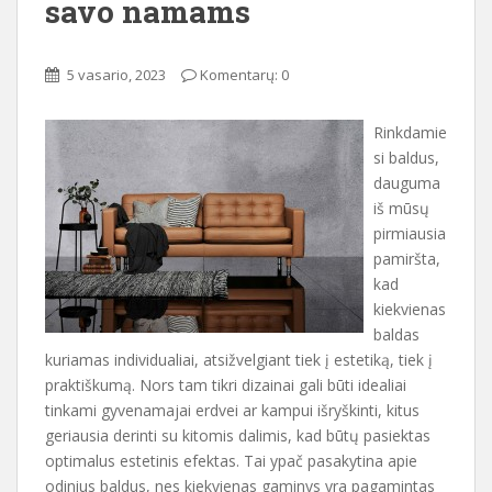
savo namams
5 vasario, 2023
Komentarų: 0
Rinkdamie
si baldus,
dauguma
iš mūsų
pirmiausia
pamiršta,
kad
kiekvienas
baldas
kuriamas individualiai, atsižvelgiant tiek į estetiką, tiek į
praktiškumą. Nors tam tikri dizainai gali būti idealiai
tinkami gyvenamajai erdvei ar kampui išryškinti, kitus
geriausia derinti su kitomis dalimis, kad būtų pasiektas
optimalus estetinis efektas. Tai ypač pasakytina apie
odinius baldus, nes kiekvienas gaminys yra pagamintas