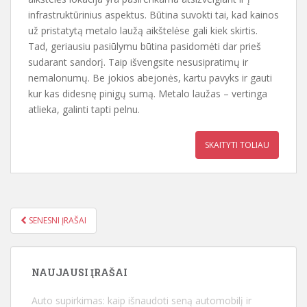
infrastruktūrinius aspektus. Būtina suvokti tai, kad kainos
už pristatytą metalo laužą aikštelėse gali kiek skirtis.
Tad, geriausiu pasiūlymu būtina pasidomėti dar prieš
sudarant sandorį. Taip išvengsite nesusipratimų ir
nemalonumų. Be jokios abejonės, kartu pavyks ir gauti
kur kas didesnę pinigų sumą. Metalo laužas – vertinga
atlieka, galinti tapti pelnu.
SKAITYTI TOLIAU
SENESNI ĮRAŠAI
ĮRAŠŲ NAVIGACIJA
NAUJAUSI ĮRAŠAI
Auto supirkimas: kaip išnaudoti seną automobilį ir