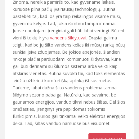
Žinoma, nereikia pamiršti to, kad gyvename laikais,
kuriuose pilna pačių įvairiausių technologijų. Būtina
pastebėti tai, kad jos yra taip reikalingos visame mūsų
gyvenimo kelyje. Tad, jokia išimtimi tampa ir namai.
Juose naudojami įrenginiai gali būti labai vertingi. Būtent
vieni iš tokių ir yra
vandens šildytuvai
. Drąsiai galima
teigti, kad be jų šilto vandens kelias iki mūsų rankų būtų
sunkiai įsivaizduojamas. Be jokios abejonės, šiandien
rinkoje plačiai parduodami kombinuoti šildytuvai, kurie
gali būti derinami su šilumos sistema arba veikti kaip
atskiras vienetas. Būtina suvokti tai, kad toks elementas
leidžia užtikrinti komfortišką aplinką ištisus metus.
Tarkime, labai dažna šilto vandens problema tampa
šildymo sezono pabaiga. Natūralu, kad savaime, be
gaunamos energijos, vanduo tikrai nebus šiltas. Dėl šios
priežasties, įrenginys yra papildomas tokiomis
funkcijomis, kurios gali tinkamai veikti elektros energijos
dėka. Tad, šiltas vanduo namuose bus visuomet.