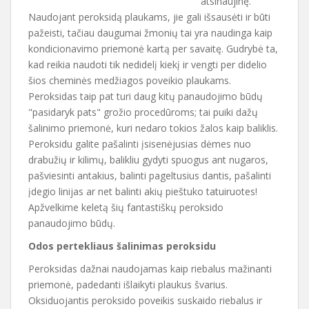
atsinaujinę.
Naudojant peroksidą plaukams, jie gali išsausėti ir būti
pažeisti, tačiau daugumai žmonių tai yra naudinga kaip
kondicionavimo priemonė kartą per savaitę. Gudrybė ta,
kad reikia naudoti tik nedidelį kiekį ir vengti per didelio
šios cheminės medžiagos poveikio plaukams.
Peroksidas taip pat turi daug kitų panaudojimo būdų
"pasidaryk pats" grožio procedūroms; tai puiki dažų
šalinimo priemonė, kuri nedaro tokios žalos kaip baliklis.
Peroksidu galite pašalinti įsisenėjusias dėmes nuo
drabužių ir kilimų, balikliu gydyti spuogus ant nugaros,
pašviesinti antakius, balinti pageltusius dantis, pašalinti
įdegio linijas ar net balinti akių pieštuko tatuiruotes!
Apžvelkime keletą šių fantastiškų peroksido
panaudojimo būdų.
Odos pertekliaus šalinimas peroksidu
Peroksidas dažnai naudojamas kaip riebalus mažinanti
priemonė, padedanti išlaikyti plaukus švarius.
Oksiduojantis peroksido poveikis suskaido riebalus ir