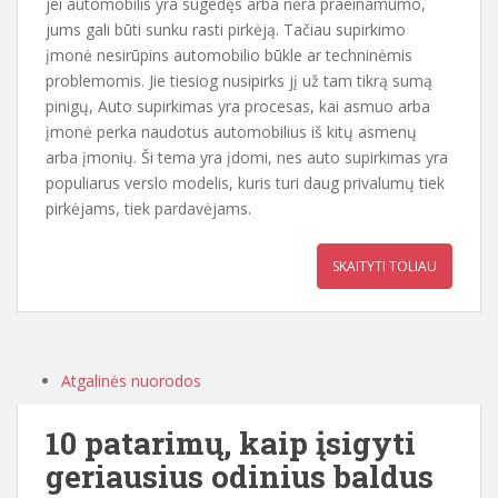
jei automobilis yra sugedęs arba nėra praeinamumo,
jums gali būti sunku rasti pirkėją. Tačiau supirkimo
įmonė nesirūpins automobilio būkle ar techninėmis
problemomis. Jie tiesiog nusipirks jį už tam tikrą sumą
pinigų, Auto supirkimas yra procesas, kai asmuo arba
įmonė perka naudotus automobilius iš kitų asmenų
arba įmonių. Ši tema yra įdomi, nes auto supirkimas yra
populiarus verslo modelis, kuris turi daug privalumų tiek
pirkėjams, tiek pardavėjams.
SKAITYTI TOLIAU
Atgalinės nuorodos
10 patarimų, kaip įsigyti
geriausius odinius baldus