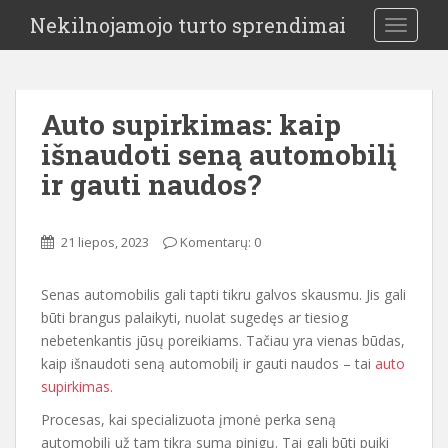
Nekilnojamojo turto sprendimai
TOGGLE
Auto supirkimas: kaip
išnaudoti seną automobilį
ir gauti naudos?
21 liepos, 2023
Komentarų: 0
Senas automobilis gali tapti tikru galvos skausmu. Jis gali
būti brangus palaikyti, nuolat sugedęs ar tiesiog
nebetenkantis jūsų poreikiams. Tačiau yra vienas būdas,
kaip išnaudoti seną automobilį ir gauti naudos – tai
auto
supirkimas
.
Procesas, kai specializuota įmonė perka seną
automobilį už tam tikrą sumą pinigų. Tai gali būti puiki