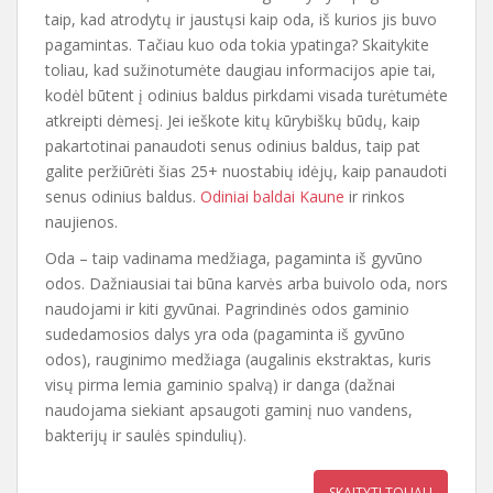
taip, kad atrodytų ir jaustųsi kaip oda, iš kurios jis buvo
pagamintas. Tačiau kuo oda tokia ypatinga? Skaitykite
toliau, kad sužinotumėte daugiau informacijos apie tai,
kodėl būtent į odinius baldus pirkdami visada turėtumėte
atkreipti dėmesį. Jei ieškote kitų kūrybiškų būdų, kaip
pakartotinai panaudoti senus odinius baldus, taip pat
galite peržiūrėti šias 25+ nuostabių idėjų, kaip panaudoti
senus odinius baldus.
Odiniai baldai Kaune
ir rinkos
naujienos.
Oda – taip vadinama medžiaga, pagaminta iš gyvūno
odos. Dažniausiai tai būna karvės arba buivolo oda, nors
naudojami ir kiti gyvūnai. Pagrindinės odos gaminio
sudedamosios dalys yra oda (pagaminta iš gyvūno
odos), rauginimo medžiaga (augalinis ekstraktas, kuris
visų pirma lemia gaminio spalvą) ir danga (dažnai
naudojama siekiant apsaugoti gaminį nuo vandens,
bakterijų ir saulės spindulių).
SKAITYTI TOLIAU