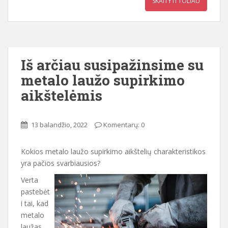
SKAITYTI TOLIAU
Iš arčiau susipažinsime su
metalo laužo supirkimo
aikštelėmis
13 balandžio, 2022
Komentarų: 0
Kokios metalo laužo supirkimo aikštelių charakteristikos
yra pačios svarbiausios?
Verta
pastebėt
i tai, kad
metalo
laužas