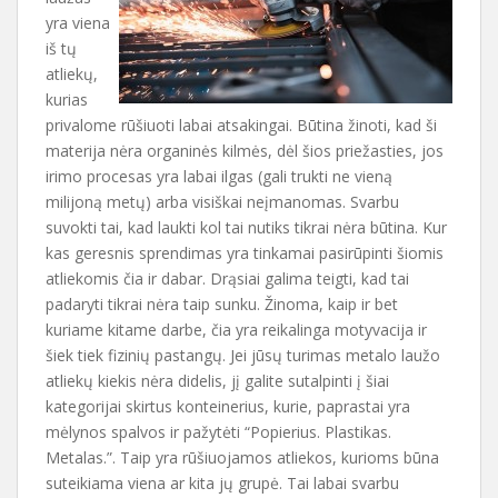
yra viena
iš tų
atliekų,
kurias
privalome rūšiuoti labai atsakingai. Būtina žinoti, kad ši
materija nėra organinės kilmės, dėl šios priežasties, jos
irimo procesas yra labai ilgas (gali trukti ne vieną
milijoną metų) arba visiškai neįmanomas. Svarbu
suvokti tai, kad laukti kol tai nutiks tikrai nėra būtina. Kur
kas geresnis sprendimas yra tinkamai pasirūpinti šiomis
atliekomis čia ir dabar. Drąsiai galima teigti, kad tai
padaryti tikrai nėra taip sunku. Žinoma, kaip ir bet
kuriame kitame darbe, čia yra reikalinga motyvacija ir
šiek tiek fizinių pastangų. Jei jūsų turimas metalo laužo
atliekų kiekis nėra didelis, jį galite sutalpinti į šiai
kategorijai skirtus konteinerius, kurie, paprastai yra
mėlynos spalvos ir pažytėti “Popierius. Plastikas.
Metalas.”. Taip yra rūšiuojamos atliekos, kurioms būna
suteikiama viena ar kita jų grupė. Tai labai svarbu