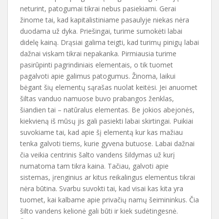
neturint, patogumai tikrai nebus pasiekiami. Gerai
žinome tai, kad kapitalistiniame pasaulyje niekas nėra
duodama už dyka. Priešingai, turime sumokėti labai
didelę kainą. Drąsiai galima teigti, kad turimų pinigų labai
dažnai viskam tikrai nepakanka. Pirmiausia turime
pasirūpinti pagrindiniais elementais, o tik tuomet
pagalvoti apie galimus patogumus. Žinoma, laikui
bėgant šių elementų sąrašas nuolat keitėsi. Jei anuomet
šiltas vanduo namuose buvo prabangos ženklas,
šiandien tai – natūralus elementas. Be jokios abejonės,
kiekvieną iš mūsų jis gali pasiekti labai skirtingai. Puikiai
suvokiame tai, kad apie šį elementą kur kas mažiau
tenka galvoti tiems, kurie gyvena butuose. Labai dažnai
čia veikia centrinis šalto vandens šildymas už kurį
numatoma tam tikra kaina. Tačiau, galvoti apie
sistemas, įrenginius ar kitus reikalingus elementus tikrai
nėra būtina. Svarbu suvokti tai, kad visai kas kita yra
tuomet, kai kalbame apie privačių namų šeimininkus. Čia
šilto vandens kelionė gali būti ir kiek sudėtingesnė.