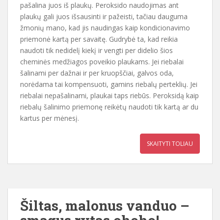
pašalina juos iš plaukų. Peroksido naudojimas ant
plaukų gali juos išsausinti ir pažeisti, tačiau dauguma
žmonių mano, kad jis naudingas kaip kondicionavimo
priemonė kartą per savaitę. Gudrybė ta, kad reikia
naudoti tik nedidelį kiekį ir vengti per didelio šios
cheminės medžiagos poveikio plaukams. Jei riebalai
šalinami per dažnai ir per kruopščiai, galvos oda,
norėdama tai kompensuoti, gamins riebalų perteklių. Jei
riebalai nepašalinami, plaukai taps riebūs. Peroksidą kaip
riebalų šalinimo priemonę reikėtų naudoti tik kartą ar du
kartus per mėnesį.
SKAITYTI TOLIAU
Šiltas, malonus vanduo –