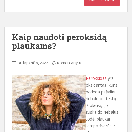
Kaip naudoti peroksidą
plaukams?
30 lapkričio, 2022
Komentarų: 0
Peroksidas
yra
oksidantas, kuris
padeda pašalinti
riebalų perteklių
iš plaukų. Jis
suskaido riebalus,
todėl plaukai
tampa švarūs ir