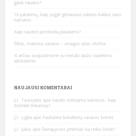
gauti naudos?
10 patarimų, kaip įsigyti geriausius odinius baldus savo
namams
Kaip naudoti peroksidą plaukams?
Šiltas, malonus vanduo – smagus rytas ohoho!
Iš arčiau susipažinsime su metalo laužo supirkimo
aikštelėmis
NAUJAUSI KOMENTARAI
Tautvydas
apie
Vaizdo stebėjimo kameros : kaip
išsirinkti tinkamas?
Ligita
apie
Paskutinė buhalterių vasaros šventė
Julius
apie
Šienapjovės pirkimas: ką reikia žinoti?