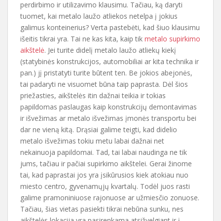
perdirbimo ir utilizavimo klausimu. Tačiau, ką daryti
tuomet, kai metalo laužo atliekos netelpa į jokius
galimus konteinerius? Verta pastebėti, kad šiuo klausimu
išeitis tikrai yra. Tai ne kas kita, kaip tik
metalo supirkimo
aikštelė
. Jei turite didelį metalo laužo atliekų kiekį
(statybinės konstrukcijos, automobiliai ar kita technika ir
pan.) jį pristatyti turite būtent ten. Be jokios abejonės,
tai padaryti ne visuomet būna taip paprasta. Dėl šios
priežasties, aikštelės itin dažnai teikia ir tokias
papildomas paslaugas kaip konstrukcijų demontavimas
ir išvežimas ar metalo išvežimas įmonės transportu bei
dar ne vieną kitą. Drąsiai galime teigti, kad didelio
metalo išvežimas tokiu metu labai dažnai net
nekainuoja papildomai. Tad, tai labai naudinga ne tik
jums, tačiau ir pačiai supirkimo aikštelei. Gerai žinome
tai, kad paprastai jos yra įsikūrusios kiek atokiau nuo
miesto centro, gyvenamųjų kvartalų. Todėl juos rasti
galime pramoniniuose rajonuose ar užmiesčio zonuose.
Tačiau, šias vietas pasiekti tikrai nebūna sunku, nes
aikštelės lokacija yra pasirenkama atsižvelgiant ir į