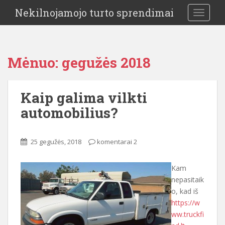
Nekilnojamojo turto sprendimai
TOGGLE
Mėnuo:
gegužės 2018
Kaip galima vilkti
automobilius?
25 gegužės, 2018
komentarai 2
Kam
nepasitaik
o, kad iš
https://w
ww.truckfi