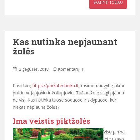
SKAITYTI TOLIAU
Kas nutinka nepjaunant
žolės
2 gegužės, 2018
Komentarų: 1
Pasidairę
https://parkutechnika.lt
, rasime daugybę tikrai
puikių vejapjovių ir žoliapjovių. Tačiau žolę visgi pjauna
ne visi. Kas nutinka tuose soduose ir sklypuose, kur
niekas nepjauna žolės?
Ima veistis piktžolės
Visų pirma,
jeigu savo