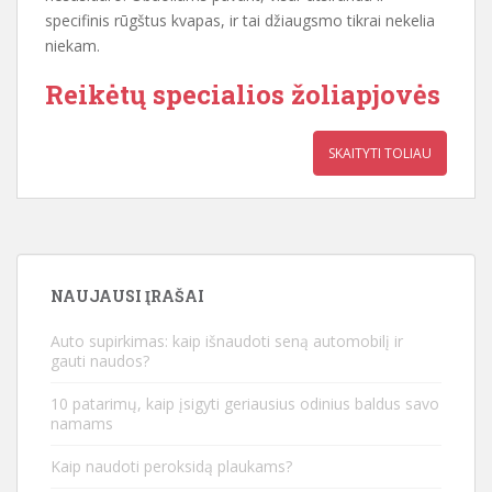
specifinis rūgštus kvapas, ir tai džiaugsmo tikrai nekelia
niekam.
Reikėtų specialios žoliapjovės
SKAITYTI TOLIAU
NAUJAUSI ĮRAŠAI
Auto supirkimas: kaip išnaudoti seną automobilį ir
gauti naudos?
10 patarimų, kaip įsigyti geriausius odinius baldus savo
namams
Kaip naudoti peroksidą plaukams?