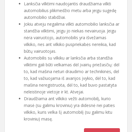
Lanksčia vilktimi naudojantis draudžiama vilkti
automobilius plikmedžio metu arba jeigu sugedę
automobilio stabdžiai.
Jokiu atveju negalima vilkti automobilio lanksčia ar
standžia vilktimi, jeigu jo niekas nevairuoja. Jeigu
nėra vairuotojo, automobilis yra išvežamas
vilkiko, nes ant vilkiko puspriekabės nereikia, kad
būtų vairuotojas.
Automobilis su vilkiku ar lanksčia arba standžia
vilktimi gali būti velkamas dėl įvairių priežasčių: dėl
to, kad mašina neturi draudimo ar technikinės, dėl
to, kad važiuojama iš avarijos įvykio, dėl to, kad
mašina neregistruota, dėl to, kad buvo pastatyta
neleistinoje vietoje ir kt. Atvejai.
Draudžiama ant vilkiko vežti automobilį, kurio
masė (su galimu kroviniu) yra didesnė nei paties
vilkiko, kuris velka šį automobilį (su galimu kitu
kroviniu) masę.