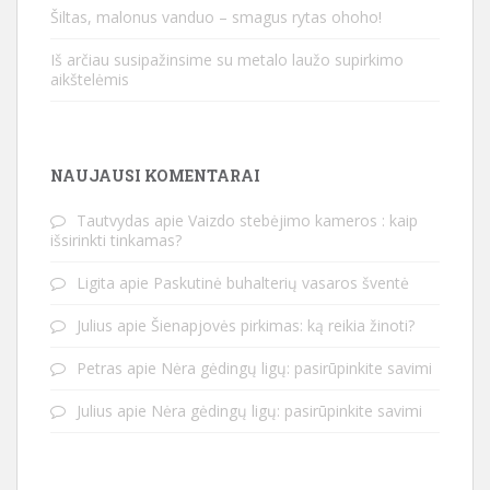
Šiltas, malonus vanduo – smagus rytas ohoho!
Iš arčiau susipažinsime su metalo laužo supirkimo
aikštelėmis
NAUJAUSI KOMENTARAI
Tautvydas
apie
Vaizdo stebėjimo kameros : kaip
išsirinkti tinkamas?
Ligita
apie
Paskutinė buhalterių vasaros šventė
Julius
apie
Šienapjovės pirkimas: ką reikia žinoti?
Petras
apie
Nėra gėdingų ligų: pasirūpinkite savimi
Julius
apie
Nėra gėdingų ligų: pasirūpinkite savimi