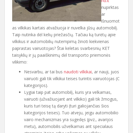
nd.lt
nupirktas
ar
išnuomot
as vilkikas kartais atvažiuoja ir nuvelka jūsų automobilį.
Taip nutinka dėl kelių priežasčių. Tačiau ką turėtų apie
vilkikus ir automobilių nutempimą žinoti kiekvienas
paprastas vairuotojas? Štai keletas svarbesnių KET
taisyklių ir jų paaiškinimų dėl transporto priemonės
vilikimo:
Nesvarbu, ar tai bus
naudoti vilkikai
, ar nauji, juos
vairuoti gali tik vilkikui teises turintis vairuotojas (C
kategorijos).
Lygiai taip pat automobilį, kuris yra velkamas,
vairuoti (užvažiuojant ant vilkiko) gali tik žmogus,
kuris turi teisę tą daryti (turi galiojančias šios
kategorijos teises). Tuo atveju, jeigu automobilio
vairo mechanizmas yra sugedęs (pvz., avarijos
metu), automobilis užvelkamas ant specialaus