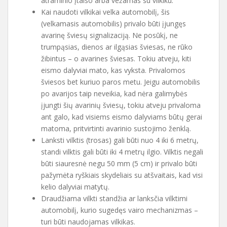
atraminio įtaiso arba vežamas su vilkiku.
Kai naudoti vilkikai velka automobilį, šis
(velkamasis automobilis) privalo būti įjungęs
avarinę šviesų signalizaciją. Ne posūkį, ne
trumpąsias, dienos ar ilgąsias šviesas, ne rūko
žibintus – o avarines šviesas. Tokiu atveju, kiti
eismo dalyviai mato, kas vyksta. Privalomos
šviesos bet kuriuo paros metu. Jeigu automobilis
po avarijos taip neveikia, kad nėra galimybės
įjungti šių avarinių šviesų, tokiu atveju privaloma
ant galo, kad visiems eismo dalyviams būtų gerai
matoma, pritvirtinti avarinio sustojimo ženklą.
Lanksti vilktis (trosas) gali būti nuo 4 iki 6 metrų,
standi vilktis gali būti iki 4 metrų ilgio. Vilktis negali
būti siauresnė negu 50 mm (5 cm) ir privalo būti
pažymėta ryškiais skydeliais su atšvaitais, kad visi
kelio dalyviai matytų.
Draudžiama vilkti standžia ar lanksčia vilktimi
automobilį, kurio sugedęs vairo mechanizmas –
turi būti naudojamas vilkikas.