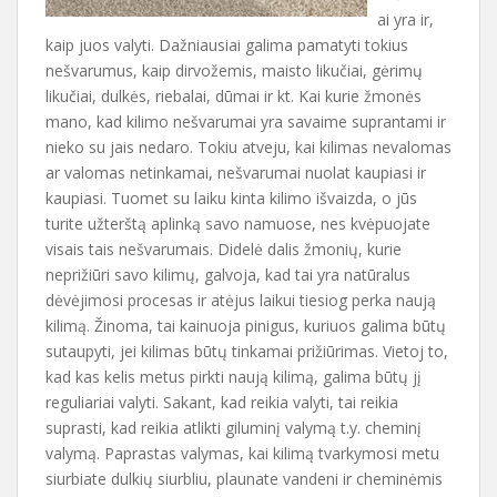
ai yra ir,
kaip juos valyti. Dažniausiai galima pamatyti tokius
nešvarumus, kaip dirvožemis, maisto likučiai, gėrimų
likučiai, dulkės, riebalai, dūmai ir kt. Kai kurie žmonės
mano, kad kilimo nešvarumai yra savaime suprantami ir
nieko su jais nedaro. Tokiu atveju, kai kilimas nevalomas
ar valomas netinkamai, nešvarumai nuolat kaupiasi ir
kaupiasi. Tuomet su laiku kinta kilimo išvaizda, o jūs
turite užterštą aplinką savo namuose, nes kvėpuojate
visais tais nešvarumais. Didelė dalis žmonių, kurie
neprižiūri savo kilimų, galvoja, kad tai yra natūralus
dėvėjimosi procesas ir atėjus laikui tiesiog perka naują
kilimą. Žinoma, tai kainuoja pinigus, kuriuos galima būtų
sutaupyti, jei kilimas būtų tinkamai prižiūrimas. Vietoj to,
kad kas kelis metus pirkti naują kilimą, galima būtų jį
reguliariai valyti. Sakant, kad reikia valyti, tai reikia
suprasti, kad reikia atlikti giluminį valymą t.y. cheminį
valymą. Paprastas valymas, kai kilimą tvarkymosi metu
siurbiate dulkių siurbliu, plaunate vandeni ir cheminėmis