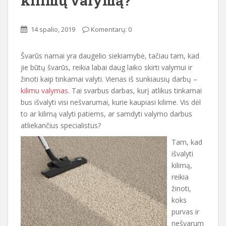
kilimų valymą?
14 spalio, 2019
Komentarų: 0
Švarūs namai yra daugelio siekiamybė, tačiau tam, kad
jie būtų švarūs, reikia labai daug laiko skirti valymui ir
žinoti kaip tinkamai valyti. Vienas iš sunkiausių darbų –
kilimu valymas
. Tai svarbus darbas, kurį atlikus tinkamai
bus išvalyti visi nešvarumai, kurie kaupiasi kilime. Vis dėl
to ar kilimą valyti patiems, ar samdyti valymo darbus
atliekančius specialistus?
Tam, kad
išvalyti
kilimą,
reikia
žinoti,
koks
purvas ir
nešvarum