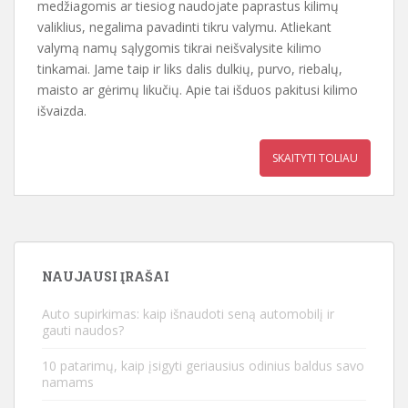
medžiagomis ar tiesiog naudojate paprastus kilimų
valiklius, negalima pavadinti tikru valymu. Atliekant
valymą namų sąlygomis tikrai neišvalysite kilimo
tinkamai. Jame taip ir liks dalis dulkių, purvo, riebalų,
maisto ar gėrimų likučių. Apie tai išduos pakitusi kilimo
išvaizda.
SKAITYTI TOLIAU
NAUJAUSI ĮRAŠAI
Auto supirkimas: kaip išnaudoti seną automobilį ir
gauti naudos?
10 patarimų, kaip įsigyti geriausius odinius baldus savo
namams