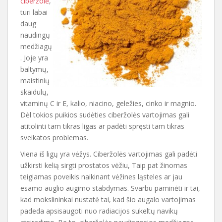
ciberžolė
,
turi labai
daug
naudingų
medžiagų
. Joje yra
baltymų,
maistinių
skaidulų,
vitaminų C ir E, kalio, niacino, geležies, cinko ir magnio.
Dėl tokios puikios sudėties ciberžolės vartojimas gali
atitolinti tam tikras ligas ar padėti spręsti tam tikras
sveikatos problemas.
Viena iš ligų yra vėžys. Ciberžolės vartojimas gali padėti
užkirsti kelią sirgti prostatos vėžiu, Taip pat žinomas
teigiamas poveikis naikinant vėžines ląsteles ar jau
esamo auglio augimo stabdymas. Svarbu paminėti ir tai,
kad mokslininkai nustatė tai, kad šio augalo vartojimas
padeda apsisaugoti nuo radiacijos sukeltų navikų