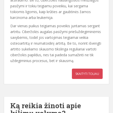
atsiradimo. Be to, ciberžolės naudingosios medžiagos
pasižymi ir tokiu teigiamu poveikiu, kai sergama
tokiomis ligomis, kaip krūties ar gaubtinės žarnos
karcinoma arba leukemija.
Dar vienas puikus teigiamas poveikis juntamas sergant
artritu. Ciberžolės augalas pasižymi priešuždegiminėmis
savybėmis, todėl jos vartojimas teigiamai veikia
osteoartritą ir reumatoidinį artritą. Be to, norint išvengti
artrito sukeliamo skausmo tikslinga reguliariai vartoti
ciberžolės papildus, nes tai padeda sumažinti ne tik
uždegiminius procesus, bet ir skausmą.
SKAITYTI TOLIAU
Ką reikia žinoti apie