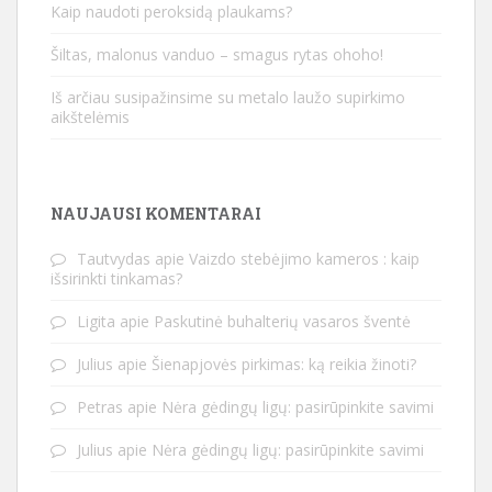
Kaip naudoti peroksidą plaukams?
Šiltas, malonus vanduo – smagus rytas ohoho!
Iš arčiau susipažinsime su metalo laužo supirkimo
aikštelėmis
NAUJAUSI KOMENTARAI
Tautvydas
apie
Vaizdo stebėjimo kameros : kaip
išsirinkti tinkamas?
Ligita
apie
Paskutinė buhalterių vasaros šventė
Julius
apie
Šienapjovės pirkimas: ką reikia žinoti?
Petras
apie
Nėra gėdingų ligų: pasirūpinkite savimi
Julius
apie
Nėra gėdingų ligų: pasirūpinkite savimi