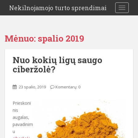
Nekilnojamojo turto sprendimai
TOGGLE
Mėnuo:
spalio 2019
Nuo kokių ligų saugo
ciberžolė?
23 spalio, 2019
Komentarų: 0
Prieskoni
nis
augalas,
pavadinim
u