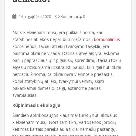
14 rugpjūčio, 2020
Komentarų: 0
Nors kiekvienam mūsų yra puikiai žinoma, kad
statybinės atliekos negali būti metamos į
komunalinius
konteinerius, tačiau atliekų tvarkymo taisyklių yra
paisoma tikrai ne visada. Dažnais atvejais yra ieškoma
pačių paprasčiausių ir pigiausių sprendimų, tačiau tokiu
elgesiu rizikuojama užsitraukti baudą, kuri gali būti tikrai
nemaža. Žinoma, tai tikrai nėra vienintelė priežastis,
kodėl statybinių atliekų tvarkymui vertėtų skirti
pakankamai dėmesio, taigi, aptarkime pačias
svarbiausias.
Rūpinimasis ekologija
Šiandien aplinkosaugos klausimai turėtų būti aktualūs
kiekvienam mūsų. Nors tam tikrų vartosenos įpročių
keitimas kartais pareikalauja tikrai nemažų pastangų,