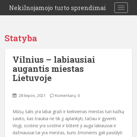
Nekilnojamojo turto sprendimai
TOGGLE
Statyba
Vilnius – labiausiai
augantis miestas
Lietuvoje
28 liepos, 2021
Komentarų: 0
Mūsų šalis yra labai graži ir kiekvienas miestas turi kažką
savito, kas traukia ne tik jį aplankyti, tačiau ir gyventi.
Visgi, sostinė yra sostinė ir būtent ji auga labiausiai ir
dažniausiai tai yra miestas, kuris žmonėms gali pasiūlyti