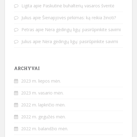
Ligita
apie
Paskutinė buhalterių vasaros šventė
Julius
apie
Šienapjovės pirkimas: ką reikia žinoti?
Petras
apie
Nėra gėdingų ligų: pasirūpinkite savimi
Julius
apie
Nėra gėdingų ligų: pasirūpinkite savimi
ARCHYVAI
2023 m. liepos mėn.
2023 m. vasario mėn.
2022 m. lapkričio mėn.
2022 m. gegužės mėn.
2022 m. balandžio mėn.