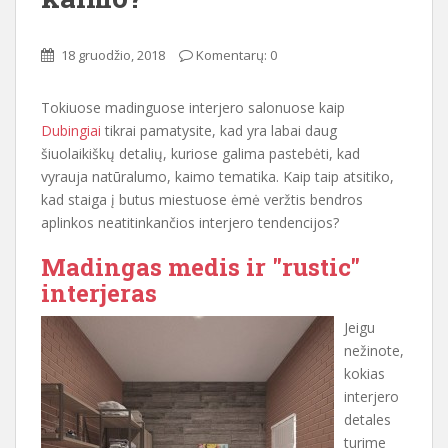
18 gruodžio, 2018
Komentarų: 0
Tokiuose madinguose interjero salonuose kaip
Dubingiai
tikrai pamatysite, kad yra labai daug
šiuolaikiškų detalių, kuriose galima pastebėti, kad
vyrauja natūralumo, kaimo tematika. Kaip taip atsitiko,
kad staiga į butus miestuose ėmė veržtis bendros
aplinkos neatitinkančios interjero tendencijos?
Madingas medis ir "rustic"
interjeras
Jeigu
nežinote,
kokias
interjero
detales
turime