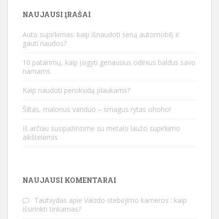
NAUJAUSI ĮRAŠAI
Auto supirkimas: kaip išnaudoti seną automobilį ir
gauti naudos?
10 patarimų, kaip įsigyti geriausius odinius baldus savo
namams
Kaip naudoti peroksidą plaukams?
Šiltas, malonus vanduo – smagus rytas ohoho!
Iš arčiau susipažinsime su metalo laužo supirkimo
aikštelėmis
NAUJAUSI KOMENTARAI
Tautvydas
apie
Vaizdo stebėjimo kameros : kaip
išsirinkti tinkamas?