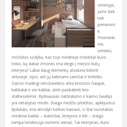
omenyje,
jums šiek
tiek
priminsim
e.
Prisiminki
me
senelės,
močiutės sodybą. Kas toje medinėje trobelėje buvo
tokio, ką dabar žmonės ima diegti į miesto butų
interjerą? Labai daug elementų atsiduria būtent
virtuvėje: sijos, ant jų kabinami samčiai ir lentelės.
Darosi madingi neružaveikos arba bronzos čiaupai,
kabliukai ir visi kabliai, skirti pasikabinti lino
staltiesėlėmis. Ryškiausias natūralumo ir kaimo šauklys
yra netašytas medis. Staiga medžio plokštės, apklijuotos
lipdukais, ima atrodyti kažkas baisaus, o štai nuostabūs
mediniai baldai – stalviršiai, lentynos ir kiti – staiga
tampa tendencija numeris vienas. Tai interjeras, kuris