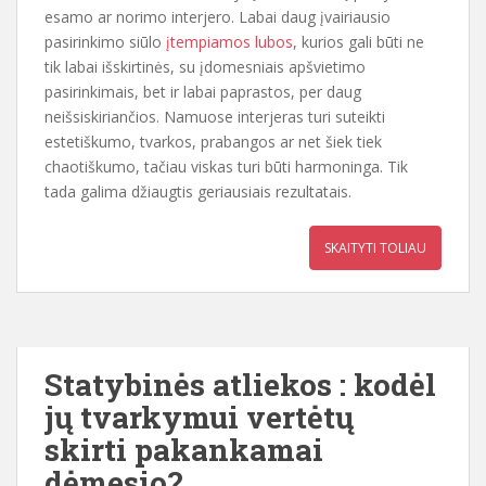
esamo ar norimo interjero. Labai daug įvairiausio
pasirinkimo siūlo
įtempiamos lubos
, kurios gali būti ne
tik labai išskirtinės, su įdomesniais apšvietimo
pasirinkimais, bet ir labai paprastos, per daug
neišsiskiriančios. Namuose interjeras turi suteikti
estetiškumo, tvarkos, prabangos ar net šiek tiek
chaotiškumo, tačiau viskas turi būti harmoninga. Tik
tada galima džiaugtis geriausiais rezultatais.
SKAITYTI TOLIAU
Statybinės atliekos : kodėl
jų tvarkymui vertėtų
skirti pakankamai
dėmesio?