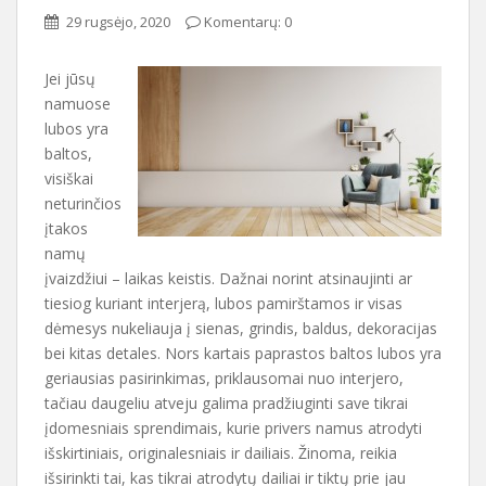
29 rugsėjo, 2020
Komentarų: 0
Jei jūsų
namuose
lubos yra
baltos,
visiškai
neturinčios
įtakos
namų
įvaizdžiui – laikas keistis. Dažnai norint atsinaujinti ar
tiesiog kuriant interjerą, lubos pamirštamos ir visas
dėmesys nukeliauja į sienas, grindis, baldus, dekoracijas
bei kitas detales. Nors kartais paprastos baltos lubos yra
geriausias pasirinkimas, priklausomai nuo interjero,
tačiau daugeliu atveju galima pradžiuginti save tikrai
įdomesniais sprendimais, kurie privers namus atrodyti
išskirtiniais, originalesniais ir dailiais. Žinoma, reikia
išsirinkti tai, kas tikrai atrodytų dailiai ir tiktų prie jau