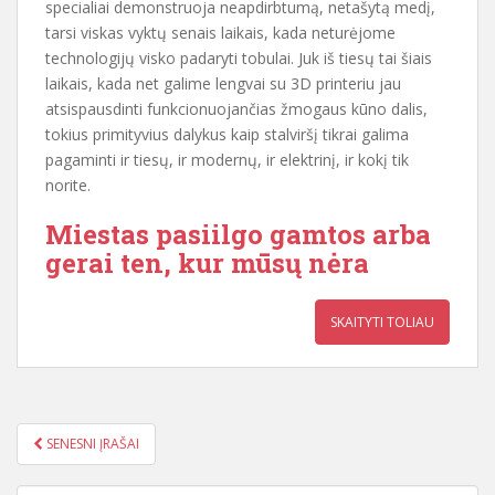
specialiai demonstruoja neapdirbtumą, netašytą medį,
tarsi viskas vyktų senais laikais, kada neturėjome
technologijų visko padaryti tobulai. Juk iš tiesų tai šiais
laikais, kada net galime lengvai su 3D printeriu jau
atsispausdinti funkcionuojančias žmogaus kūno dalis,
tokius primityvius dalykus kaip stalviršį tikrai galima
pagaminti ir tiesų, ir modernų, ir elektrinį, ir kokį tik
norite.
Miestas pasiilgo gamtos arba
gerai ten, kur mūsų nėra
SKAITYTI TOLIAU
SENESNI ĮRAŠAI
ĮRAŠŲ NAVIGACIJA