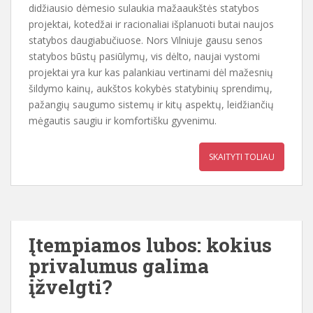
didžiausio dėmesio sulaukia mažaaukštės statybos
projektai, kotedžai ir racionaliai išplanuoti butai naujos
statybos daugiabučiuose. Nors Vilniuje gausu senos
statybos būstų pasiūlymų, vis dėlto, naujai vystomi
projektai yra kur kas palankiau vertinami dėl mažesnių
šildymo kainų, aukštos kokybės statybinių sprendimų,
pažangių saugumo sistemų ir kitų aspektų, leidžiančių
mėgautis saugiu ir komfortišku gyvenimu.
SKAITYTI TOLIAU
Įtempiamos lubos: kokius
privalumus galima
įžvelgti?