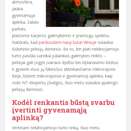
atmosfera,
jaukia
gyvenamąja
aplinka, žaliais
parkais,
plačiomis karjeros galimybėmis ir pramogų spektru.
Natūralu, kad
parduodami nauji butai Vilniuje
sulaukia
išskirtinio pirkėjų dėmesio. Be to, itin plati nekilnojamojo
turto pasiūla suteikia palankias galimybes rinktis –
pirkėjai gali įsigyti įvairaus dydžio bei išplanavimo būstus
ir gyventi visus jų lūkesčius atitinkančiame mikrorajone.
Beje, būtent mikrorajonas ir gyvenamoji aplinka, kaip
rodo NT ekspertų įžvalgos, šiuo metu sulaukia ypatingo
pirkėjų dėmesio.
Kodėl renkantis būstą svarbu
įvertinti gyvenamąją
aplinką?
Vertinant nekilnojamojo turto rinką, šiuo metu