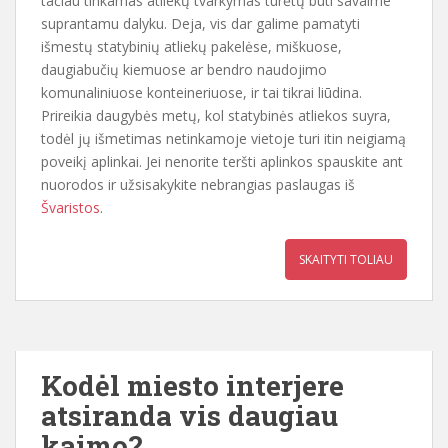
tačiau tinkamas atliekų tvarkymas turėtų būti savaime
suprantamu dalyku. Deja, vis dar galime pamatyti
išmestų statybinių atliekų pakelėse, miškuose,
daugiabučių kiemuose ar bendro naudojimo
komunaliniuose konteineriuose, ir tai tikrai liūdina.
Prireikia daugybės metų, kol statybinės atliekos suyra,
todėl jų išmetimas netinkamoje vietoje turi itin neigiamą
poveikį aplinkai. Jei nenorite teršti aplinkos spauskite ant
nuorodos ir užsisakykite nebrangias paslaugas iš
Švaristos
.
SKAITYTI TOLIAU
Kodėl miesto interjere
atsiranda vis daugiau
kaimo?