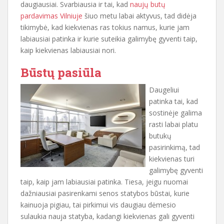
daugiausiai. Svarbiausia ir tai, kad
naujų butų
pardavimas Vilniuje
šiuo metu labai aktyvus, tad didėja
tikimybė, kad kiekvienas ras tokius namus, kurie jam
labiausiai patinka ir kurie suteikia galimybę gyventi taip,
kaip kiekvienas labiausiai nori.
Būstų pasiūla
Daugeliui
patinka tai, kad
sostinėje galima
rasti labai platu
butukų
pasirinkimą, tad
kiekvienas turi
galimybę gyventi
taip, kaip jam labiausiai patinka. Tiesa, jeigu nuomai
dažniausiai pasirenkami senos statybos būstai, kurie
kainuoja pigiau, tai pirkimui vis daugiau dėmesio
sulaukia nauja statyba, kadangi kiekvienas gali gyventi