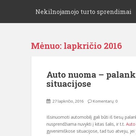
Nekilnojamojo turto sprendimai
Mėnuo:
lapkričio 2016
Auto nuoma – palanku
situacijose
27 lapkričio, 2016
Komentarų: 0
Išsinuomoti automobilį gali būti iš tiesų pa
nusprendžiama nuvykti į kitas šalis, ir t.t.
Auto
gyvenimiškose situacijose, tad tuo atveju, jei 