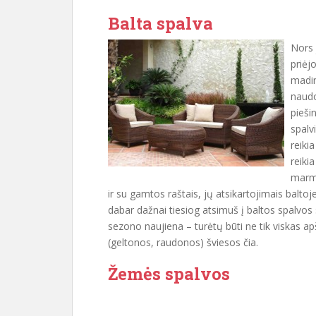
Balta spalva
Nors 
priėj
madin
naudot
pieši
spalvi
reiki
reikia
marmu
ir su gamtos raštais, jų atsikartojimais baltoj
dabar dažnai tiesiog atsimuš į baltos spalvos s
sezono naujiena – turėtų būti ne tik viskas apšv
(geltonos, raudonos) šviesos čia.
Žemės spalvos