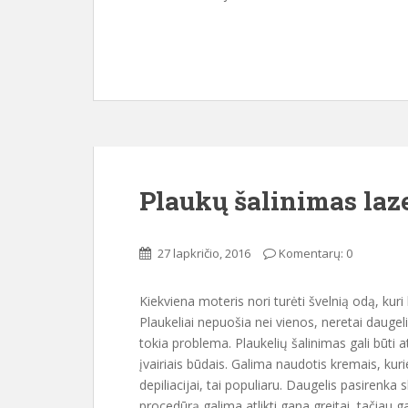
Plaukų šalinimas laz
27 lapkričio, 2016
Komentarų: 0
Kiekviena moteris nori turėti švelnią odą, kuri 
Plaukeliai nepuošia nei vienos, neretai daugeli
tokia problema. Plaukelių šalinimas gali būti 
įvairiais būdais. Galima naudotis kremais, kurie
depiliacijai, tai populiaru. Daugelis pasirenka 
procedūrą galima atlikti gana greitai, tačiau gal