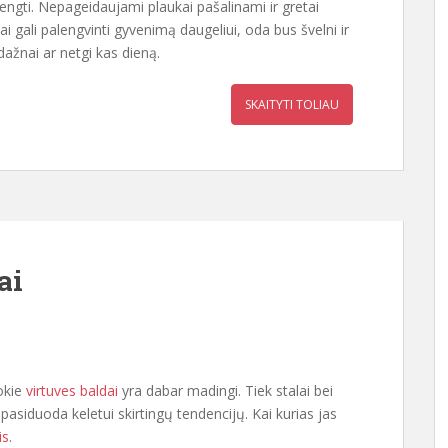
ngti. Nepageidaujami plaukai pašalinami ir gretai
. Tai gali palengvinti gyvenimą daugeliui, oda bus švelni ir
 dažnai ar netgi kas dieną.
SKAITYTI TOLIAU
ai
kokie
virtuves baldai
yra dabar madingi. Tiek stalai bei
pasiduoda keletui skirtingų tendencijų. Kai kurias jas
is
.