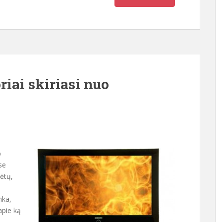
riai skiriasi nuo
p
se
kėtų,
nka,
 apie ką