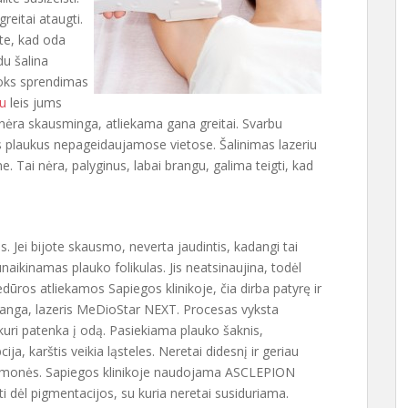
greitai ataugti.
rite, kad oda
du šalina
Toks sprendimas
iu
leis jums
 nėra skausminga, atliekama gana greitai. Svarbu
lins plaukus nepageidaujamose vietose. Šalinimas lazeriu
e. Tai nėra, palyginus, labai brangu, galima teigti, kad
. Jei bijote skausmo, neverta jaudintis, kadangi tai
aikinamas plauko folikulas. Jis neatsinaujina, todėl
edūros atliekamos Sapiegos klinikoje, čia dirba patyrę ir
įranga, lazeris MeDioStar NEXT. Procesas vyksta
 kuri patenka į odą. Pasiekiama plauko šaknis,
a, karštis veikia ląsteles. Neretai didesnį ir geriau
monės. Sapiegos klinikoje naudojama ASCLEPION
ti dėl pigmentacijos, su kuria neretai susiduriama.