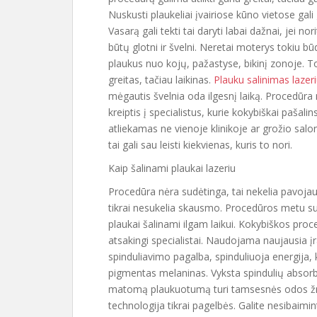
Nuskusti plaukeliai įvairiose kūno vietose gali 
Vasarą gali tekti tai daryti labai dažnai, jei no
būtų glotni ir švelni. Neretai moterys tokiu bū
plaukus nuo kojų, pažastyse, bikinį zonoje. 
greitas, tačiau laikinas.
Plauku salinimas lazer
mėgautis švelnia oda ilgesnį laiką. Procedūra
kreiptis į specialistus, kurie kokybiškai paša
atliekamas ne vienoje klinikoje ar grožio salon
tai gali sau leisti kiekvienas, kuris to nori.
Kaip šalinami plaukai lazeriu
Procedūra nėra sudėtinga, tai nekelia pavojaus
tikrai nesukelia skausmo. Procedūros metu sun
plaukai šalinami ilgam laikui. Kokybiškos proc
atsakingi specialistai. Naudojama naujausia 
spinduliavimo pagalba, spinduliuoja energija,
pigmentas melaninas. Vyksta spindulių absorbcij
matomą plaukuotumą turi tamsesnės odos ž
technologija tikrai pagelbės. Galite nesibaimin