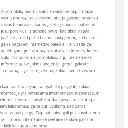
Automobilių nuomą šiandien siūlo ne taip ir mažai
įvairių įmonių, tad kiekvienu atveju galėsite pasirinkti
tokias bendroves, kurios galėtų geriausiai pateisinti
jūsų poreikius. Įsitikinsite patys, kad tikrai visada
galėsite atrasti pačią tinkamiausią įmonę, ir čia jums
galės pagelbėti internetinė paieška. Tai visada gali
padėti gana greitai ir paprastai atrasti įmones, kurios
siūlo išsinuomoti automobilius, ir jų internetinėse
ą informaciją. Be jokios abejonės, greitai galėsite
lių nuomą, ir galėsite įvertinti, kokios bendrovės yra
kainuos kuo pigiau, tad galėsite palyginti, kokias
nformacija yra pateikiama internetinėse svetainėse, ir
elioms dienoms, savaitei ar dar ilgesniam laikotarpiui.
 laikotarpiui, galite būti užtikrinti, kad paros
sutaupyti pinigų. Taip pat kaina gali priklausyti ir nuo
 – įmonių internetinėse svetainėse tikrai galėsite
 ir kiek kainuoja jų nuoma.