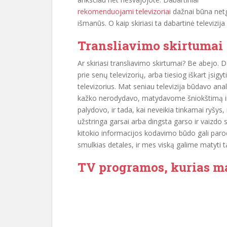
rekomenduojami televizoriai
dažnai būna net
išmanūs. O kaip skiriasi ta dabartinė televizi
Transliavimo skirtumai
Ar skiriasi transliavimo skirtumai? Be abejo. Da
prie senų televizorių, arba tiesiog iškart įsig
televizorius. Mat seniau televizija būdavo ana
kažko nerodydavo, matydavome šniokštimą ir m
palydovo, ir tada, kai neveikia tinkamai ryšys
užstringa garsai arba dingsta garso ir vaizdo s
kitokio informacijos kodavimo būdo gali parodyt
smulkias detales, ir mes viską galime matyti 
TV programos, kurias 