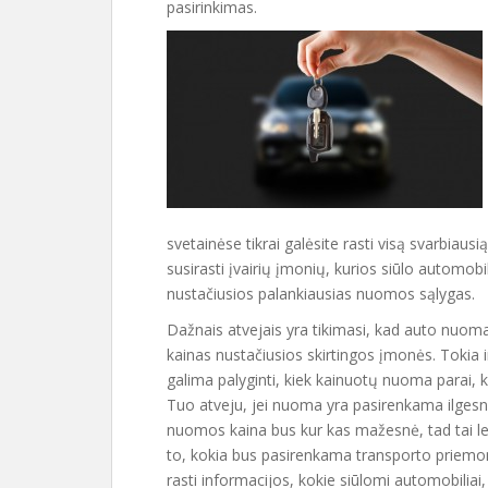
pasirinkimas.
svetainėse tikrai galėsite rasti visą svarbiausi
susirasti įvairių įmonių, kurios siūlo automobi
nustačiusios palankiausias nuomos sąlygas.
Dažnais atvejais yra tikimasi, kad auto nuoma 
kainas nustačiusios skirtingos įmonės. Tokia i
galima palyginti, kiek kainuotų nuoma parai, k
Tuo atveju, jei nuoma yra pasirenkama ilgesniam
nuomos kaina bus kur kas mažesnė, tad tai leis 
to, kokia bus pasirenkama transporto priemonė
rasti informacijos, kokie siūlomi automobiliai,