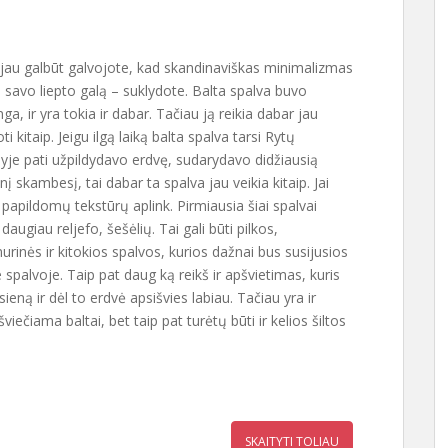
jau galbūt galvojote, kad skandinaviškas minimalizmas
o savo liepto galą – suklydote. Balta spalva buvo
ga, ir yra tokia ir dabar. Tačiau ją reikia dabar jau
i kitaip. Jeigu ilgą laiką balta spalva tarsi Rytų
nyje pati užpildydavo erdvę, sudarydavo didžiausią
nį skambesį, tai dabar ta spalva jau veikia kitaip. Jai
a papildomų tekstūrų aplink. Pirmiausia šiai spalvai
 daugiau reljefo, šešėlių. Tai gali būti pilkos,
rinės ir kitokios spalvos, kurios dažnai bus susijusios
e spalvoje. Taip pat daug ką reikš ir apšvietimas, kuris
ieną ir dėl to erdvė apsišvies labiau. Tačiau yra ir
iečiama baltai, bet taip pat turėtų būti ir kelios šiltos
SKAITYTI TOLIAU