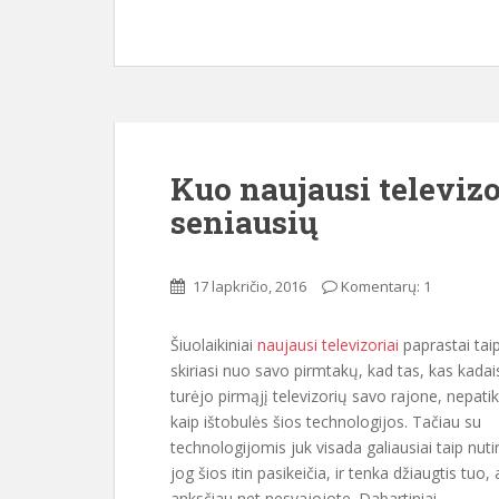
Kuo naujausi televizo
seniausių
17 lapkričio, 2016
Komentarų: 1
Šiuolaikiniai
naujausi televizoriai
paprastai tai
skiriasi nuo savo pirmtakų, kad tas, kas kadai
turėjo pirmąjį televizorių savo rajone, nepati
kaip ištobulės šios technologijos. Tačiau su
technologijomis juk visada galiausiai taip nuti
jog šios itin pasikeičia, ir tenka džiaugtis tuo,
anksčiau net nesvajojote. Dabartiniai