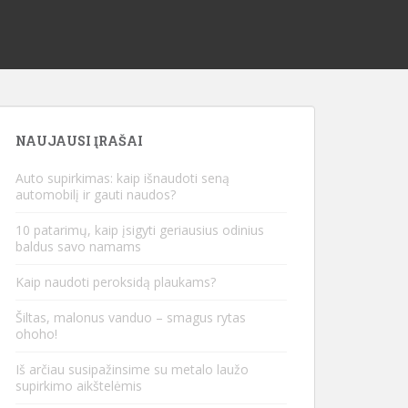
NAUJAUSI ĮRAŠAI
Auto supirkimas: kaip išnaudoti seną
automobilį ir gauti naudos?
10 patarimų, kaip įsigyti geriausius odinius
baldus savo namams
Kaip naudoti peroksidą plaukams?
Šiltas, malonus vanduo – smagus rytas
ohoho!
Iš arčiau susipažinsime su metalo laužo
supirkimo aikštelėmis