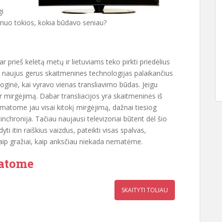
gi
ja nuo tokios, kokia būdavo seniau?
r prieš keletą metų ir lietuviams teko pirkti priedėlius
yti naujus gerus skaitmenines technologijas palaikančius
loginė, kai vyravo vienas transliavimo būdas. Jeigu
irgėjimą. Dabar transliacijos yra skaitmeninės iš
, matome jau visai kitokį mirgėjimą, dažnai tiesiog
inchronija. Tačiau naujausi televizoriai būtent dėl šio
i itin raiškius vaizdus, pateikti visas spalvas,
taip gražiai, kaip anksčiau niekada nematėme.
matome
SKAITYTI TOLIAU