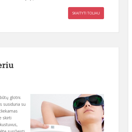
SKAITYTI TOLIAU
eriu
būtų glotni.
s susiduria su
atliekamas
 skirti
skustuvus,
ite susižeisti.