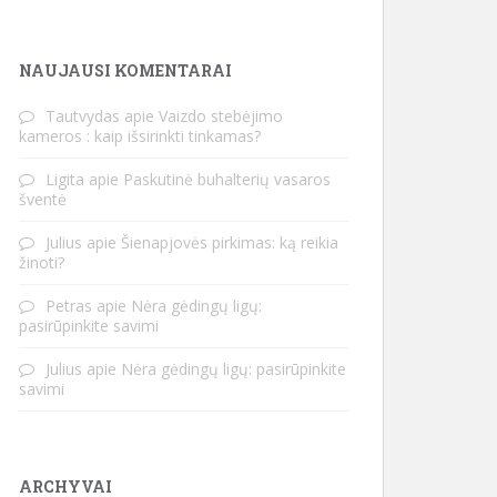
NAUJAUSI KOMENTARAI
Tautvydas
apie
Vaizdo stebėjimo
kameros : kaip išsirinkti tinkamas?
Ligita
apie
Paskutinė buhalterių vasaros
šventė
Julius
apie
Šienapjovės pirkimas: ką reikia
žinoti?
Petras
apie
Nėra gėdingų ligų:
pasirūpinkite savimi
Julius
apie
Nėra gėdingų ligų: pasirūpinkite
savimi
ARCHYVAI