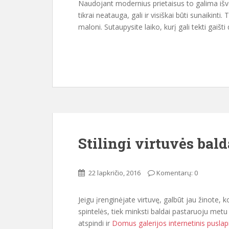
Naudojant modernius prietaisus to galima išve
tikrai neatauga, gali ir visiškai būti sunaikinti
maloni. Sutaupysite laiko, kurį gali tekti gaišti
Stilingi virtuvės bald
22 lapkričio, 2016
Komentarų: 0
Jeigu įrenginėjate virtuvę, galbūt jau žinote, 
spintelės, tiek minksti baldai pastaruoju metu 
atspindi ir
Domus galerijos internetinis puslap