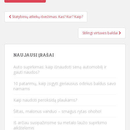
Statybinių atliekų išvežimas: Kas? Kur? Kaip?
Įrašo navigacija
Stilingi virtuvės baldai
NAUJAUSI ĮRAŠAI
Auto supirkimas: kaip išnaudoti seną automobilį ir
gauti naudos?
10 patarimų, kaip įsigyti geriausius odinius baldus savo
namams
Kaip naudoti peroksidą plaukams?
Šiltas, malonus vanduo – smagus rytas ohoho!
Iš arčiau susipažinsime su metalo laužo supirkimo
aikštelėmis