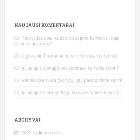
NAUJAUSI KOMENTARAI
Tautvydas
apie
Vaizdo stebėjimo kameros : kaip
išsirinkti tinkamas?
Ligita
apie
Paskutinė buhalterių vasaros šventė
Julius
apie
Šienapjovės pirkimas: ką reikia žinoti?
Petras
apie
Nėra gėdingų ligų: pasirūpinkite savimi
Julius
apie
Nėra gėdingų ligų: pasirūpinkite savimi
ARCHYVAI
2023 m. liepos mėn.