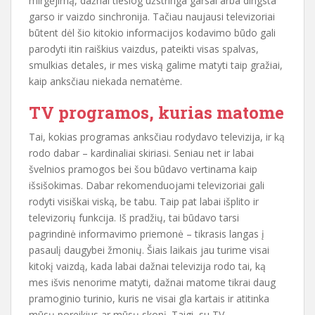
mirgėjimą, dažnai tiesiog užstringa garsai arba dingsta
garso ir vaizdo sinchronija. Tačiau naujausi televizoriai
būtent dėl šio kitokio informacijos kodavimo būdo gali
parodyti itin raiškius vaizdus, pateikti visas spalvas,
smulkias detales, ir mes viską galime matyti taip gražiai,
kaip anksčiau niekada nematėme.
TV programos, kurias matome
Tai, kokias programas anksčiau rodydavo televizija, ir ką
rodo dabar – kardinaliai skiriasi. Seniau net ir labai
švelnios pramogos bei šou būdavo vertinama kaip
išsišokimas. Dabar rekomenduojami televizoriai gali
rodyti visiškai viską, be tabu. Taip pat labai išplito ir
televizorių funkcija. Iš pradžių, tai būdavo tarsi
pagrindinė informavimo priemonė – tikrasis langas į
pasaulį daugybei žmonių. Šiais laikais jau turime visai
kitokį vaizdą, kada labai dažnai televizija rodo tai, ką
mes išvis nenorime matyti, dažnai matome tikrai daug
pramoginio turinio, kuris ne visai gla kartais ir atitinka
mūsų poreikius ar mūsų skonį. Taigi, su TV