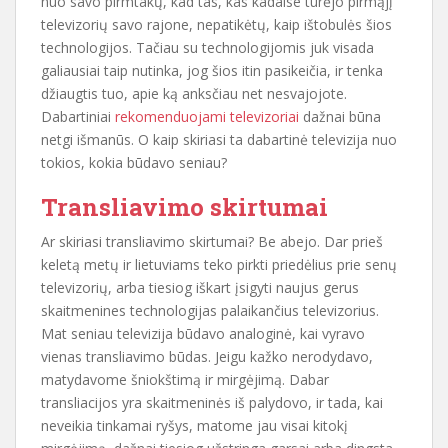
nuo savo pirmtakų, kad tas, kas kadaise turėjo pirmąjį
televizorių savo rajone, nepatikėtų, kaip ištobulės šios
technologijos. Tačiau su technologijomis juk visada
galiausiai taip nutinka, jog šios itin pasikeičia, ir tenka
džiaugtis tuo, apie ką anksčiau net nesvajojote.
Dabartiniai
rekomenduojami televizoriai
dažnai būna
netgi išmanūs. O kaip skiriasi ta dabartinė televizija nuo
tokios, kokia būdavo seniau?
Transliavimo skirtumai
Ar skiriasi transliavimo skirtumai? Be abejo. Dar prieš
keletą metų ir lietuviams teko pirkti priedėlius prie senų
televizorių, arba tiesiog iškart įsigyti naujus gerus
skaitmenines technologijas palaikančius televizorius.
Mat seniau televizija būdavo analoginė, kai vyravo
vienas transliavimo būdas. Jeigu kažko nerodydavo,
matydavome šniokštimą ir mirgėjimą. Dabar
transliacijos yra skaitmeninės iš palydovo, ir tada, kai
neveikia tinkamai ryšys, matome jau visai kitokį