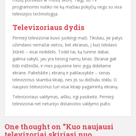
programomis nutiko ne ką mažiau pokyčių negu su visa
televizijos technologija.
Televizoriaus dydis
Pirmieji televizoriai buvo juokingi maži. Tiksliau, jie patys
užimdavo nemažai vietos, bet ekranas, į kurį tekdavo
žiūrėti – visai nedidelis. Todėl tai, ką turime dabar,
galima sakyti, jau yra tiesiog namų kinas. Ekranai gali
būti milžiniški, ir mes pajusime kino jėgą dideliame
ekrane. Pabelskite į ekraną ir paklausykite – senas
televizorius skamba kitaip, nes jis su didžiuliu stiklu. O
naujasis televizorius turi visai kitaip pagamintą ekraną.
Televizoriaus valdymas, aišku, irgi pasikeitė. Pirmieji
televizoriai net neturėjo distancinio valdymo pulto.
One thought on “
Kuo naujausi
televizoriai skiriasi nuo