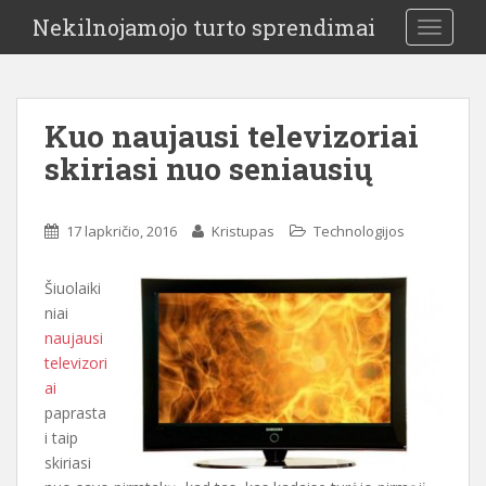
Nekilnojamojo turto sprendimai
TOGGLE
Kuo naujausi televizoriai
skiriasi nuo seniausių
17 lapkričio, 2016
Kristupas
Technologijos
Šiuolaiki
niai
naujausi
televizori
ai
paprasta
i taip
skiriasi