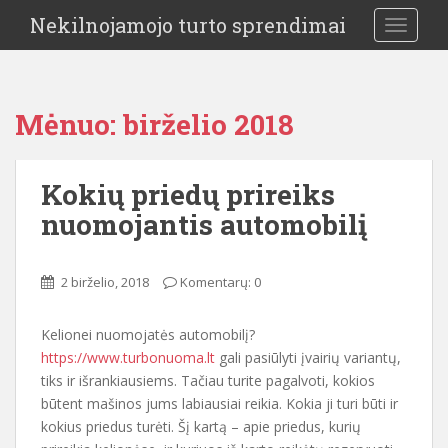
Nekilnojamojo turto sprendimai
TOGGLE
Mėnuo:
birželio 2018
Kokių priedų prireiks
nuomojantis automobilį
2 birželio, 2018
Komentarų: 0
Kelionei nuomojatės automobilį?
https://www.turbonuoma.lt
gali pasiūlyti įvairių variantų,
tiks ir išrankiausiems. Tačiau turite pagalvoti, kokios
būtent mašinos jums labiausiai reikia. Kokia ji turi būti ir
kokius priedus turėti. Šį kartą – apie priedus, kurių