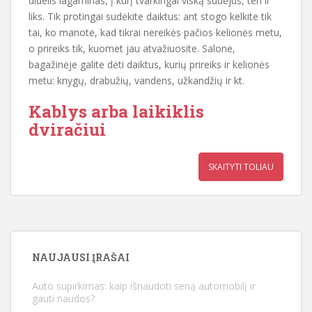
didelis lagaminas, į kurį tvarkingai viską sudėjus, ten ir
liks. Tik protingai sudėkite daiktus: ant stogo kelkite tik
tai, ko manote, kad tikrai nereikės pačios kelionės metu,
o prireiks tik, kuomet jau atvažiuosite. Salone,
bagažinėje galite dėti daiktus, kurių prireiks ir kelionės
metu: knygų, drabužių, vandens, užkandžių ir kt.
Kablys arba laikiklis
dviračiui
SKAITYTI TOLIAU
NAUJAUSI ĮRAŠAI
Auto supirkimas: kaip išnaudoti seną automobilį ir
gauti naudos?