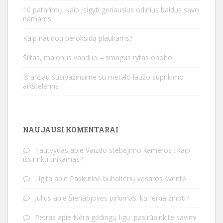
10 patarimų, kaip įsigyti geriausius odinius baldus savo
namams
Kaip naudoti peroksidą plaukams?
Šiltas, malonus vanduo – smagus rytas ohoho!
Iš arčiau susipažinsime su metalo laužo supirkimo
aikštelėmis
NAUJAUSI KOMENTARAI
Tautvydas
apie
Vaizdo stebėjimo kameros : kaip
išsirinkti tinkamas?
Ligita
apie
Paskutinė buhalterių vasaros šventė
Julius
apie
Šienapjovės pirkimas: ką reikia žinoti?
Petras
apie
Nėra gėdingų ligų: pasirūpinkite savimi