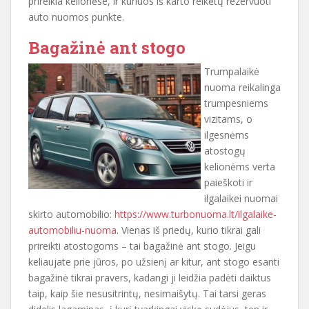
prireikia kelionėse, ir kuriuos iš karto reikėtų rezervuoti
auto nuomos punkte.
Bagažinė ant stogo
Trumpalaikė
nuoma reikalinga
trumpesniems
vizitams, o
ilgesnėms
atostogų
kelionėms verta
paieškoti ir
ilgalaikei nuomai
skirto automobilio:
https://www.turbonuoma.lt/ilgalaike-
automobiliu-nuoma
. Vienas iš priedų, kurio tikrai gali
prireikti atostogoms – tai bagažinė ant stogo. Jeigu
keliaujate prie jūros, po užsienį ar kitur, ant stogo esanti
bagažinė tikrai pravers, kadangi ji leidžia padėti daiktus
taip, kaip šie nesusitrintų, nesimaišytų. Tai tarsi geras