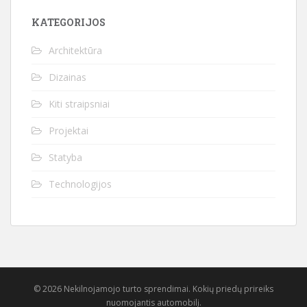
KATEGORIJOS
Architektūra
Dizainas
Kiti straipsniai
Projektai
Statyba
Technologijos
© 2026 Nekilnojamojo turto sprendimai. Kokių priedų prireiks
nuomojantis automobilį.