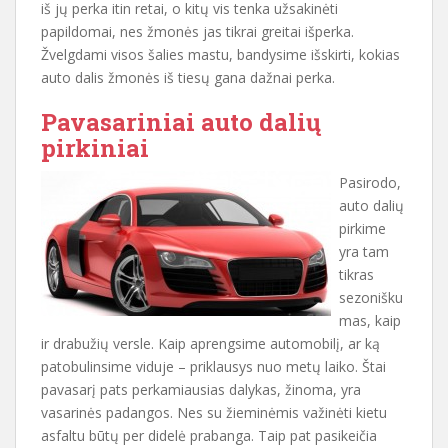
iš jų perka itin retai, o kitų vis tenka užsakinėti
papildomai, nes žmonės jas tikrai greitai išperka.
Žvelgdami visos šalies mastu, bandysime išskirti, kokias
auto dalis žmonės iš tiesų gana dažnai perka.
Pavasariniai auto dalių
pirkiniai
Pasirodo,
auto dalių
pirkime
yra tam
tikras
sezonišku
mas, kaip
ir drabužių versle. Kaip aprengsime automobilį, ar ką
patobulinsime viduje – priklausys nuo metų laiko. Štai
pavasarį pats perkamiausias dalykas, žinoma, yra
vasarinės padangos. Nes su žieminėmis važinėti kietu
asfaltu būtų per didelė prabanga. Taip pat pasikeičia