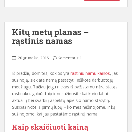
Kitų metų planas –
rąstinis namas
20 gruodžio, 2016
Komentarų: 1
Iš pradžių domitės, kokios yra
rastiniu namu kainos
, jas
sužinoję, siekiate namą pastatyti. Ieškote darbuotojų,
medžiagų. Tačiau jeigu niekas iš pažįstamų nėra statęs
rąstinuko, galbūt taip ir nesužinosite kai kurių labai
aktualių bei svarbių aspektų apie šio namo statybą.
Susipažinkite iš pirmų lūpų – ko mes nežinojome, ir ką
sužinojome, kai jau pastatėme rąstintį namą.
Kaip skaičiuoti kainą