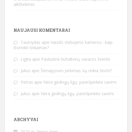
aikštelėmis
NAUJAUSI KOMENTARAI
Tautvydas
apie
Vaizdo stebėjimo kameros : kaip
išsirinkti tinkamas?
Ligita
apie
Paskutinė buhalterių vasaros šventė
Julius
apie
Šienapjovės pirkimas: ką reikia žinoti?
Petras
apie
Nėra gėdingų ligų: pasirūpinkite savimi
Julius
apie
Nėra gėdingų ligų: pasirūpinkite savimi
ARCHYVAI
2023 m. liepos mėn.