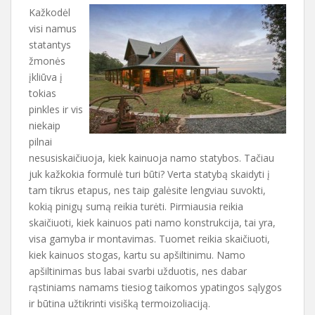
Kažkodėl
visi namus
statantys
žmonės
įkliūva į
tokias
pinkles ir vis
niekaip
pilnai
nesusiskaičiuoja, kiek kainuoja namo statybos. Tačiau
juk kažkokia formulė turi būti? Verta statybą skaidyti į
tam tikrus etapus, nes taip galėsite lengviau suvokti,
kokią pinigų sumą reikia turėti. Pirmiausia reikia
skaičiuoti, kiek kainuos pati namo konstrukcija, tai yra,
visa gamyba ir montavimas. Tuomet reikia skaičiuoti,
kiek kainuos stogas, kartu su apšiltinimu. Namo
apšiltinimas bus labai svarbi užduotis, nes dabar
rąstiniams namams tiesiog taikomos ypatingos sąlygos
ir būtina užtikrinti visišką termoizoliaciją.