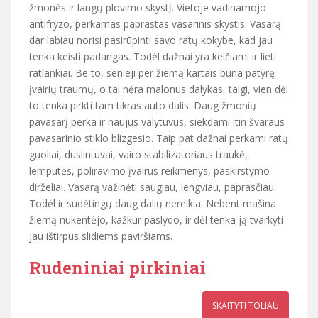
žmonės ir langų plovimo skystį. Vietoje vadinamojo
antifryzo, perkamas paprastas vasarinis skystis. Vasarą
dar labiau norisi pasirūpinti savo ratų kokybe, kad jau
tenka keisti padangas. Todėl dažnai yra keičiami ir lieti
ratlankiai. Be to, senieji per žiemą kartais būna patyrę
įvairių traumų, o tai nėra malonus dalykas, taigi, vien dėl
to tenka pirkti tam tikras auto dalis. Daug žmonių
pavasarį perka ir naujus valytuvus, siekdami itin švaraus
pavasarinio stiklo blizgesio. Taip pat dažnai perkami ratų
guoliai, duslintuvai, vairo stabilizatoriaus traukė,
lemputės, poliravimo įvairūs reikmenys, paskirstymo
dirželiai. Vasarą važinėti saugiau, lengviau, paprasčiau.
Todėl ir sudėtingų daug dalių nereikia. Nebent mašina
žiemą nukentėjo, kažkur paslydo, ir dėl tenka ją tvarkyti
jau ištirpus slidiems paviršiams.
Rudeniniai pirkiniai
SKAITYTI TOLIAU