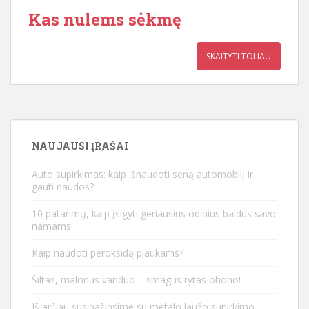
Kas nulems sėkmę
SKAITYTI TOLIAU
NAUJAUSI ĮRAŠAI
Auto supirkimas: kaip išnaudoti seną automobilį ir
gauti naudos?
10 patarimų, kaip įsigyti geriausius odinius baldus savo
namams
Kaip naudoti peroksidą plaukams?
Šiltas, malonus vanduo – smagus rytas ohoho!
Iš arčiau susipažinsime su metalo laužo supirkimo