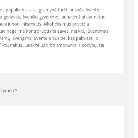
s populiarios – tai galimybė turėti privačią šventę.
na geriausių švenčių gyvenime. Jaunavedžiai dar neturi
auni ir nori linksmintis. Alkoholis mus priverčia
, kad negalime kontroliuoti nei savęs, nei kitų. Šventimas
blemų išvengimą. Šventėje bus tie, kas pakviesti, o
liktų nebus. Leiskite uždirbti žmonėms iš sodybų, tai
pažymėti
*