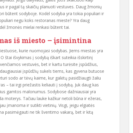
us ir pagal tą skaičių planuoti vestuves. Daug žmonių
ori būtent sodyboje. Kodėl sodyba yra tokia populiari ir
opuliari negu koks restoranas mieste? Yra daug
dėl žmonės mielai renkasi būtent tai.
as iš miesto – įsimintina
iestuose, kurie nuomojasi sodybas. Jiems miestas yra
 štai išvykimas į sodybą iškart suteikia išskirtinį
švenčiamos vestuvės, bet ir kartu turėsite įspūdžius,
ai daugiausiai įspūdžių sukels tiems, kas gyvena butuose
uri sodo ar tėvų kaime, kur galėtų pasidžiaugti žaliu
s – tai irgi priežastis keliauti į sodybą. Juk daug kas
 tokius gamtos malonumus. Sodybose dažniausiai yra
sada moterys. Tačiau lauke kažkur netoli būna ir ežeras,
u įmanoma ir sutikti vietinių. Visgi, jeigu elgiatės
a pasimėgauti ne tik šventimo vakarą, bet ir kitą