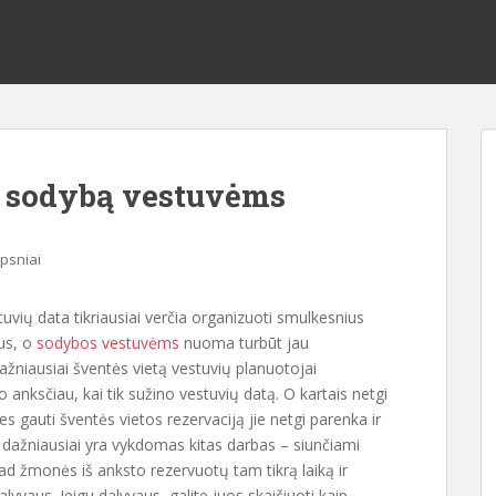
s sodybą vestuvėms
ipsniai
tuvių data tikriausiai verčia organizuoti smulkesnius
us, o
sodybos vestuvėms
nuoma turbūt jau
ažniausiai šventės vietą vestuvių planuotojai
 anksčiau, kai tik sužino vestuvių datą. O kartais netgi
s gauti šventės vietos rezervaciją jie netgi parenka ir
dažniausiai yra vykdomas kitas darbas – siunčiami
ad žmonės iš anksto rezervuotų tam tikrą laiką ir
alyvaus. Jeigu dalyvaus, galite juos skaičiuoti kaip