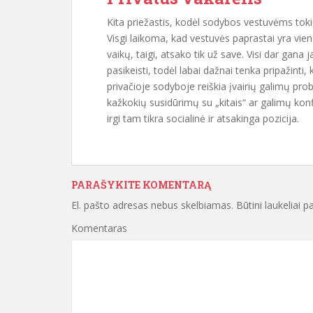
Kita priežastis, kodėl sodybos vestuvėms tokio
Visgi laikoma, kad vestuvės paprastai yra vie
vaikų, taigi, atsako tik už save. Visi dar gana j
pasikeisti, todėl labai dažnai tenka pripažinti
privačioje sodyboje reiškia įvairių galimų pro
kažkokių susidūrimų su „kitais“ ar galimų konf
irgi tam tikra socialinė ir atsakinga pozicija.
PARAŠYKITE KOMENTARĄ
El. pašto adresas nebus skelbiamas.
Būtini laukeliai 
Komentaras