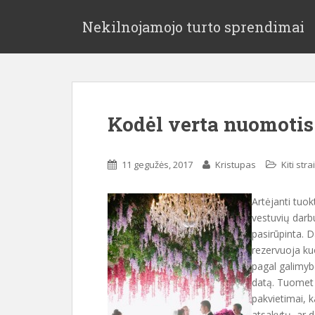
Nekilnojamojo turto sprendimai
Kodėl verta nuomoti
11 gegužės, 2017
Kristupas
Kiti stra
Artėjanti tuok
vestuvių darb
pasirūpinta. D
rezervuoja kuo
pagal galimybe
datą. Tuomet 
pakvietimai, k
atsakytų, ar d