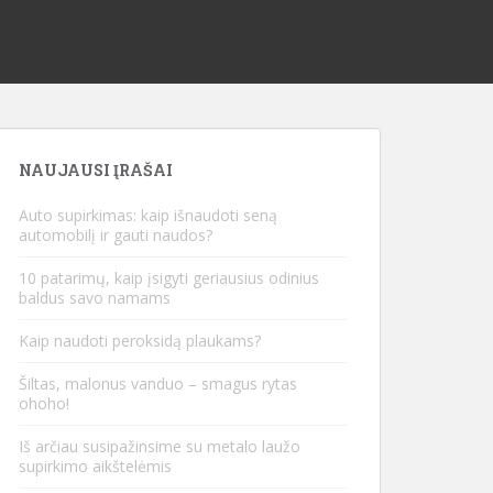
NAUJAUSI ĮRAŠAI
Auto supirkimas: kaip išnaudoti seną
automobilį ir gauti naudos?
10 patarimų, kaip įsigyti geriausius odinius
baldus savo namams
Kaip naudoti peroksidą plaukams?
Šiltas, malonus vanduo – smagus rytas
ohoho!
Iš arčiau susipažinsime su metalo laužo
supirkimo aikštelėmis