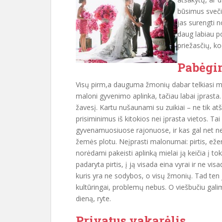
būsimus sveči
jas surengti n
daug labiau p
priežasčių, ko
Pabėgim
Visų pirm,a dauguma žmonių dabar telkiasi m
maloni gyvenimo aplinka, tačiau labai įprasta. O
žavesį. Kartu nušaunami su zuikiai – ne tik at
prisiminimus iš kitokios nei įprasta vietos. T
gyvenamuosiuose rajonuose, ir kas gal net net
žemės plotu. Neįprasti malonumai: pirtis, ežera
norėdami pakeisti aplinką mielai ją keičia į
padaryta pirtis, į ją visada eina vyrai ir ne vi
kuris yra ne sodybos, o visų žmonių. Tad ten ja
kultūringai, problemų nebus. O viešbučiu galim
dieną, ryte.
Privatus vakarėlis