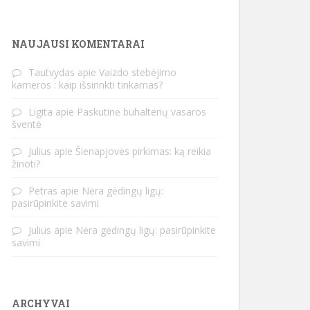
NAUJAUSI KOMENTARAI
Tautvydas
apie
Vaizdo stebėjimo
kameros : kaip išsirinkti tinkamas?
Ligita
apie
Paskutinė buhalterių vasaros
šventė
Julius
apie
Šienapjovės pirkimas: ką reikia
žinoti?
Petras
apie
Nėra gėdingų ligų:
pasirūpinkite savimi
Julius
apie
Nėra gėdingų ligų: pasirūpinkite
savimi
ARCHYVAI