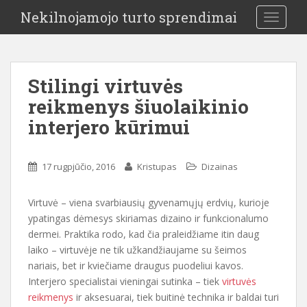
Nekilnojamojo turto sprendimai
TOGGLE
Stilingi virtuvės
reikmenys šiuolaikinio
interjero kūrimui
17 rugpjūčio, 2016
Kristupas
Dizainas
Virtuvė – viena svarbiausių gyvenamųjų erdvių, kurioje
ypatingas dėmesys skiriamas dizaino ir funkcionalumo
dermei. Praktika rodo, kad čia praleidžiame itin daug
laiko – virtuvėje ne tik užkandžiaujame su šeimos
nariais, bet ir kviečiame draugus puodeliui kavos.
Interjero specialistai vieningai sutinka – tiek
virtuvės
reikmenys
ir aksesuarai, tiek buitinė technika ir baldai turi