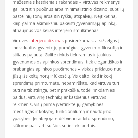
mažesniais kasdieniais rakandais – virtuvės reikmenys
gali būti itin puošnūs arba minimalistinio dizaino, subtilių
pastelinių tonų arba itin ryškių atspalvių. Neįtikėtina,
kaip galima akimirksniu pakeisti gyvenamąją aplinką,
atnaujinus vos kelias interjero smulkmenas.
Virtuvės
interjero dizainas
pasirenkamas, atsižvelgus į
individualius gyventojų pomėgius, gyvenimo filosofiją ir
stiliaus pajautą. Galite rinktis tiek ramius ir jaukius
gyvenamosios aplinkos sprendimus, tiek elegantiškas ir
prabangias aplinkos puošmenas – viskas priklauso nuo
jūsų išsikeltų norų ir lūkesčių. Vis dėlto, kad ir kokį
sprendimą priimtumėte, nepamirškite, kad virtuvė turi
būti ne tik stilinga, bet ir praktiška, todėl rinkdamiesi
baldus, virtuvinę techniką ar kasdienius virtuvės
reikmenis, visų pirma įvertinkite jų gamybines
medžiagas ir kokybę, funkcionalumą ir naudojimo
ypatybes. Jei abejojate dėl vieno ar kito sprendimo,
siūlome pasitarti su šios srities ekspertais.