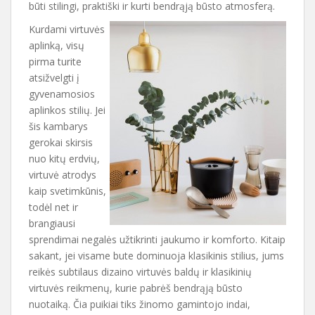
būti stilingi, praktiški ir kurti bendrąją būsto atmosferą.
Kurdami virtuvės
aplinką, visų
pirma turite
atsižvelgti į
gyvenamosios
aplinkos stilių. Jei
šis kambarys
gerokai skirsis
nuo kitų erdvių,
virtuvė atrodys
kaip svetimkūnis,
todėl net ir
brangiausi
sprendimai negalės užtikrinti jaukumo ir komforto. Kitaip
sakant, jei visame bute dominuoja klasikinis stilius, jums
reikės subtilaus dizaino virtuvės baldų ir klasikinių
virtuvės reikmenų, kurie pabrėš bendrąją būsto
nuotaiką. Čia puikiai tiks žinomo gamintojo indai,