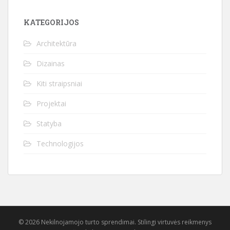
KATEGORIJOS
Architektūra
Dizainas
Kiti straipsniai
Projektai
Statyba
Technologijos
© 2026 Nekilnojamojo turto sprendimai. Stilingi virtuvės reikmenys