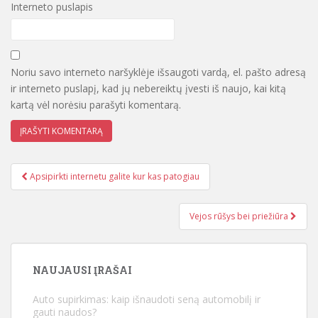
Interneto puslapis
Noriu savo interneto naršyklėje išsaugoti vardą, el. pašto adresą
ir interneto puslapį, kad jų nebereiktų įvesti iš naujo, kai kitą
kartą vėl norėsiu parašyti komentarą.
Apsipirkti internetu galite kur kas patogiau
Įrašo navigacija
Vejos rūšys bei priežiūra
NAUJAUSI ĮRAŠAI
Auto supirkimas: kaip išnaudoti seną automobilį ir
gauti naudos?