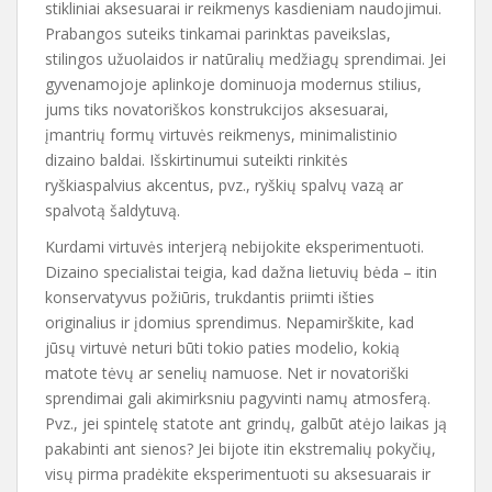
stikliniai aksesuarai ir reikmenys kasdieniam naudojimui.
Prabangos suteiks tinkamai parinktas paveikslas,
stilingos užuolaidos ir natūralių medžiagų sprendimai. Jei
gyvenamojoje aplinkoje dominuoja modernus stilius,
jums tiks novatoriškos konstrukcijos aksesuarai,
įmantrių formų virtuvės reikmenys, minimalistinio
dizaino baldai. Išskirtinumui suteikti rinkitės
ryškiaspalvius akcentus, pvz., ryškių spalvų vazą ar
spalvotą šaldytuvą.
Kurdami virtuvės interjerą nebijokite eksperimentuoti.
Dizaino specialistai teigia, kad dažna lietuvių bėda – itin
konservatyvus požiūris, trukdantis priimti išties
originalius ir įdomius sprendimus. Nepamirškite, kad
jūsų virtuvė neturi būti tokio paties modelio, kokią
matote tėvų ar senelių namuose. Net ir novatoriški
sprendimai gali akimirksniu pagyvinti namų atmosferą.
Pvz., jei spintelę statote ant grindų, galbūt atėjo laikas ją
pakabinti ant sienos? Jei bijote itin ekstremalių pokyčių,
visų pirma pradėkite eksperimentuoti su aksesuarais ir