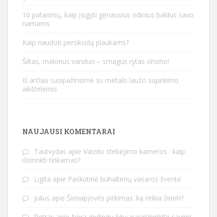
10 patarimų, kaip įsigyti geriausius odinius baldus savo
namams
Kaip naudoti peroksidą plaukams?
Šiltas, malonus vanduo – smagus rytas ohoho!
Iš arčiau susipažinsime su metalo laužo supirkimo
aikštelėmis
NAUJAUSI KOMENTARAI
Tautvydas
apie
Vaizdo stebėjimo kameros : kaip
išsirinkti tinkamas?
Ligita
apie
Paskutinė buhalterių vasaros šventė
Julius
apie
Šienapjovės pirkimas: ką reikia žinoti?
Petras
apie
Nėra gėdingų ligų: pasirūpinkite savimi