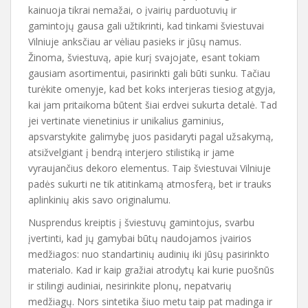
kainuoja tikrai nemažai, o įvairių parduotuvių ir
gamintojų gausa gali užtikrinti, kad tinkami šviestuvai
Vilniuje anksčiau ar vėliau pasieks ir jūsų namus.
Žinoma, šviestuvą, apie kurį svajojate, esant tokiam
gausiam asortimentui, pasirinkti gali būti sunku. Tačiau
turėkite omenyje, kad bet koks interjeras tiesiog atgyja,
kai jam pritaikoma būtent šiai erdvei sukurta detalė. Tad
jei vertinate vienetinius ir unikalius gaminius,
apsvarstykite galimybę juos pasidaryti pagal užsakymą,
atsižvelgiant į bendrą interjero stilistiką ir jame
vyraujančius dekoro elementus. Taip šviestuvai Vilniuje
padės sukurti ne tik atitinkamą atmosferą, bet ir trauks
aplinkinių akis savo originalumu.
Nusprendus kreiptis į šviestuvų gamintojus, svarbu
įvertinti, kad jų gamybai būtų naudojamos įvairios
medžiagos: nuo standartinių audinių iki jūsų pasirinkto
materialo. Kad ir kaip gražiai atrodytų kai kurie puošnūs
ir stilingi audiniai, nesirinkite plonų, nepatvarių
medžiagų. Nors sintetika šiuo metu taip pat madinga ir