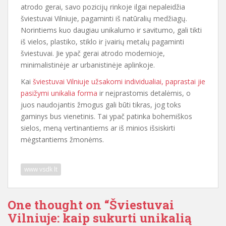
atrodo gerai, savo pozicijų rinkoje ilgai nepaleidžia
šviestuvai Vilniuje, pagaminti iš natūralių medžiagų.
Norintiems kuo daugiau unikalumo ir savitumo, gali tikti
iš vielos, plastiko, stiklo ir įvairių metalų pagaminti
šviestuvai. Jie ypač gerai atrodo modernioje,
minimalistinėje ar urbanistinėje aplinkoje.
Kai
šviestuvai Vilniuje užsakomi individualiai, paprastai jie
pasižymi unikalia forma
ir neįprastomis detalėmis, o
juos naudojantis žmogus gali būti tikras, jog toks
gaminys bus vienetinis. Tai ypač patinka bohemiškos
sielos, meną vertinantiems ar iš minios išsiskirti
mėgstantiems žmonėms.
www vsdk lt
One thought on “
Šviestuvai
Vilniuje: kaip sukurti unikalią