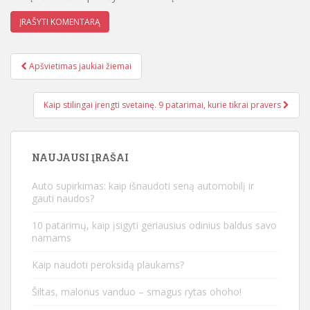
Apšvietimas jaukiai žiemai
Įrašo navigacija
Kaip stilingai įrengti svetainę. 9 patarimai, kurie tikrai pravers
NAUJAUSI ĮRAŠAI
Auto supirkimas: kaip išnaudoti seną automobilį ir
gauti naudos?
10 patarimų, kaip įsigyti geriausius odinius baldus savo
namams
Kaip naudoti peroksidą plaukams?
Šiltas, malonus vanduo – smagus rytas ohoho!