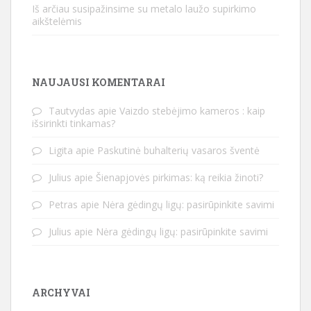
Iš arčiau susipažinsime su metalo laužo supirkimo
aikštelėmis
NAUJAUSI KOMENTARAI
Tautvydas
apie
Vaizdo stebėjimo kameros : kaip
išsirinkti tinkamas?
Ligita
apie
Paskutinė buhalterių vasaros šventė
Julius
apie
Šienapjovės pirkimas: ką reikia žinoti?
Petras
apie
Nėra gėdingų ligų: pasirūpinkite savimi
Julius
apie
Nėra gėdingų ligų: pasirūpinkite savimi
ARCHYVAI