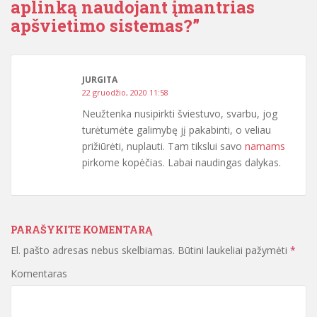
aplinką naudojant įmantrias
apšvietimo sistemas?
”
JURGITA
22 gruodžio, 2020 11:58
Neužtenka nusipirkti šviestuvo, svarbu, jog
turėtumėte galimybę jį pakabinti, o veliau
prižiūrėti, nuplauti. Tam tikslui savo
namams
pirkome kopėčias. Labai naudingas dalykas.
PARAŠYKITE KOMENTARĄ
El. pašto adresas nebus skelbiamas.
Būtini laukeliai pažymėti
*
Komentaras