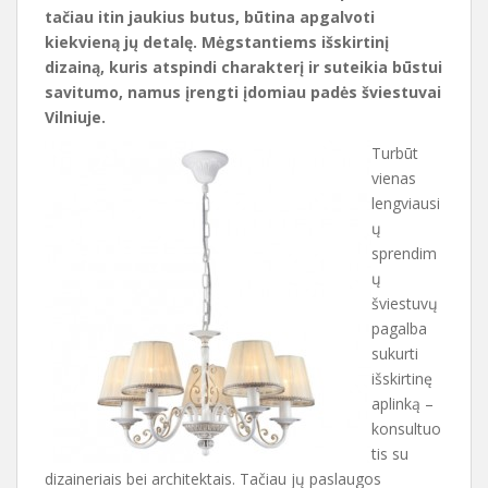
tačiau itin jaukius butus, būtina apgalvoti
kiekvieną jų detalę. Mėgstantiems išskirtinį
dizainą, kuris atspindi charakterį ir suteikia būstui
savitumo, namus įrengti įdomiau padės šviestuvai
Vilniuje.
Turbūt
vienas
lengviausi
ų
sprendim
ų
šviestuvų
pagalba
sukurti
išskirtinę
aplinką –
konsultuo
tis su
dizaineriais bei architektais. Tačiau jų paslaugos