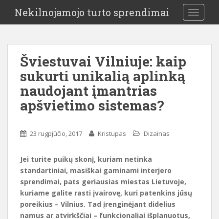
Nekilnojamojo turto sprendimai
TOGGLE
Šviestuvai Vilniuje: kaip
sukurti unikalią aplinką
naudojant įmantrias
apšvietimo sistemas?
23 rugpjūčio, 2017
Kristupas
Dizainas
Jei turite puikų skonį, kuriam netinka
standartiniai, masiškai gaminami interjero
sprendimai, pats geriausias miestas Lietuvoje,
kuriame galite rasti įvairovę, kuri patenkins jūsų
poreikius – Vilnius. Tad įrenginėjant didelius
namus ar atvirkščiai – funkcionaliai išplanuotus,