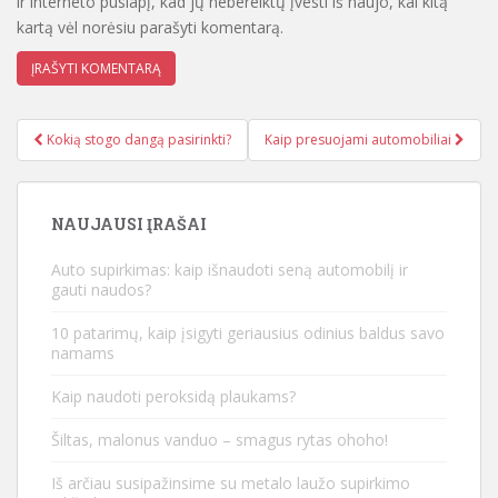
ir interneto puslapį, kad jų nebereiktų įvesti iš naujo, kai kitą
kartą vėl norėsiu parašyti komentarą.
Kokią stogo dangą pasirinkti?
Kaip presuojami automobiliai
Įrašo navigacija
NAUJAUSI ĮRAŠAI
Auto supirkimas: kaip išnaudoti seną automobilį ir
gauti naudos?
10 patarimų, kaip įsigyti geriausius odinius baldus savo
namams
Kaip naudoti peroksidą plaukams?
Šiltas, malonus vanduo – smagus rytas ohoho!
Iš arčiau susipažinsime su metalo laužo supirkimo