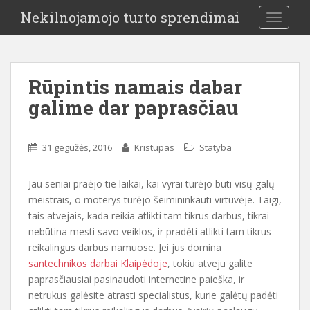
Nekilnojamojo turto sprendimai
TOGGLE
Rūpintis namais dabar
galime dar paprasčiau
31 gegužės, 2016
Kristupas
Statyba
Jau seniai praėjo tie laikai, kai vyrai turėjo būti visų galų
meistrais, o moterys turėjo šeimininkauti virtuvėje. Taigi,
tais atvejais, kada reikia atlikti tam tikrus darbus, tikrai
nebūtina mesti savo veiklos, ir pradėti atlikti tam tikrus
reikalingus darbus namuose. Jei jus domina
santechnikos darbai Klaipėdoje
, tokiu atveju galite
paprasčiausiai pasinaudoti internetine paieška, ir
netrukus galėsite atrasti specialistus, kurie galėtų padėti