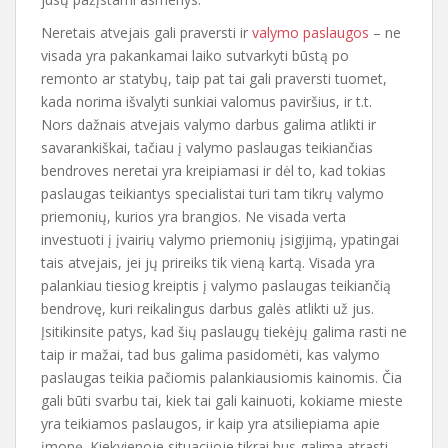
Neretais atvejais gali praversti ir
valymo paslaugos
– ne
visada yra pakankamai laiko sutvarkyti būstą po
remonto ar statybų, taip pat tai gali praversti tuomet,
kada norima išvalyti sunkiai valomus paviršius, ir t.t.
Nors dažnais atvejais valymo darbus galima atlikti ir
savarankiškai, tačiau į valymo paslaugas teikiančias
bendroves neretai yra kreipiamasi ir dėl to, kad tokias
paslaugas teikiantys specialistai turi tam tikrų valymo
priemonių, kurios yra brangios. Ne visada verta
investuoti į įvairių valymo priemonių įsigijimą, ypatingai
tais atvejais, jei jų prireiks tik vieną kartą. Visada yra
palankiau tiesiog kreiptis į valymo paslaugas teikiančią
bendrovę, kuri reikalingus darbus galės atlikti už jus.
Įsitikinsite patys, kad šių paslaugų tiekėjų galima rasti ne
taip ir mažai, tad bus galima pasidomėti, kas valymo
paslaugas teikia pačiomis palankiausiomis kainomis. Čia
gali būti svarbu tai, kiek tai gali kainuoti, kokiame mieste
yra teikiamos paslaugos, ir kaip yra atsiliepiama apie
įmonę. Kiekvienoje situacijoje tikrai bus galima atrasti