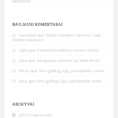
aikštelėmis
NAUJAUSI KOMENTARAI
Tautvydas
apie
Vaizdo stebėjimo kameros : kaip
išsirinkti tinkamas?
Ligita
apie
Paskutinė buhalterių vasaros šventė
Julius
apie
Šienapjovės pirkimas: ką reikia žinoti?
Petras
apie
Nėra gėdingų ligų: pasirūpinkite savimi
Julius
apie
Nėra gėdingų ligų: pasirūpinkite savimi
ARCHYVAI
2023 m. liepos mėn.