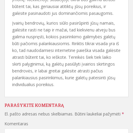
būtent tai, kas geriausiai atitiktų jūsų poreikius, ir
galėsite pasinaudoti jus dominančiomis pasaugomis.
Įvairių bendrovių, kurios siūlo pasirūpinti jūsų namais,
galėsite rasti ne taip ir mažai, tad kiekvienu atveju bus
galima nuspręsti, kokios pasirinkimo galimybės galėtų
būti pačiomis palankiausiomis. Rinktis tikrai visada yra iš
ko, tad naudodamiesi internetine paieška visada galėsite
atrasti būtent tai, ko ieškote. Tereikės šiek tiek laiko
skirti palyginimui, ką galėtų pasiūlyti įvairios skirtingos
bendrovės, ir labai greitai galėsite atrasti pačius
palankiausius pasirinkimus, kurie galėtų pateisinti jūsų
individualius poreikius.
PARAŠYKITE KOMENTARĄ
El. pašto adresas nebus skelbiamas.
Būtini laukeliai pažymėti
*
Komentaras