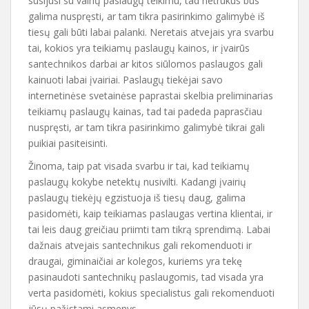
susijusi su vairių paslaugų teikimu, tad netrukus bus
galima nuspręsti, ar tam tikra pasirinkimo galimybė iš
tiesų gali būti labai palanki. Neretais atvejais yra svarbu
tai, kokios yra teikiamų paslaugų kainos, ir įvairūs
santechnikos darbai ar kitos siūlomos paslaugos gali
kainuoti labai įvairiai. Paslaugų tiekėjai savo
internetinėse svetainėse paprastai skelbia preliminarias
teikiamų paslaugų kainas, tad tai padeda paprasčiau
nuspręsti, ar tam tikra pasirinkimo galimybė tikrai gali
puikiai pasiteisinti.
Žinoma, taip pat visada svarbu ir tai, kad teikiamų
paslaugų kokybe netektų nusivilti. Kadangi įvairių
paslaugų tiekėjų egzistuoja iš tiesų daug, galima
pasidomėti, kaip teikiamas paslaugas vertina klientai, ir
tai leis daug greičiau priimti tam tikrą sprendimą. Labai
dažnais atvejais santechnikus gali rekomenduoti ir
draugai, giminaičiai ar kolegos, kuriems yra tekę
pasinaudoti santechnikų paslaugomis, tad visada yra
verta pasidomėti, kokius specialistus gali rekomenduoti
jūsų pažįstami asmenys.