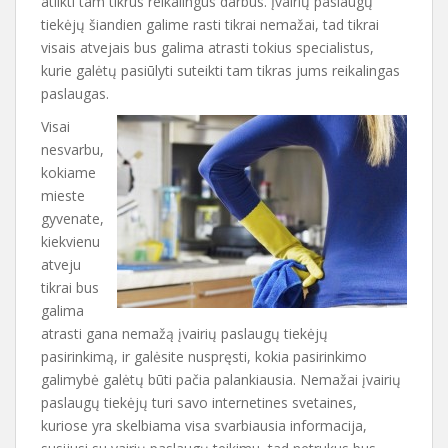
atlikti tam tikrus reikalingus darbus. Įvairių paslaugų
tiekėjų šiandien galime rasti tikrai nemažai, tad tikrai
visais atvejais bus galima atrasti tokius specialistus,
kurie galėtų pasiūlyti suteikti tam tikras jums reikalingas
paslaugas.
Visai
nesvarbu,
kokiame
mieste
gyvenate,
kiekvienu
atveju
tikrai bus
galima
atrasti gana nemažą įvairių paslaugų tiekėjų
pasirinkimą, ir galėsite nuspręsti, kokia pasirinkimo
galimybė galėtų būti pačia palankiausia. Nemažai įvairių
paslaugų tiekėjų turi savo internetines svetaines,
kuriose yra skelbiama visa svarbiausia informacija,