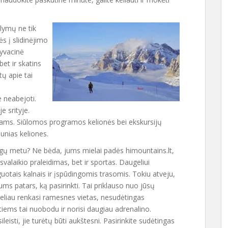
ūlymų ne tik
s į slidinėjimo
tyvacinė
bet ir skatins
ų apie tai
 neabejoti.
e srityje.
mams. Siūlomos programos kelionės bei ekskursijų
aunias keliones.
togų metu? Ne bėda, jums mielai padės himountains.lt,
aisvalaikio praleidimas, bet ir sportas. Daugeliui
eguotais kalnais ir įspūdingomis trasomis. Tokiu atveju,
jums patars, ką pasirinkti. Tai priklauso nuo jūsų
ieliau renkasi ramesnes vietas, nesudėtingas
itiems tai nuobodu ir norisi daugiau adrenalino.
isti, jie turėtų būti aukštesni. Pasirinkite sudėtingas