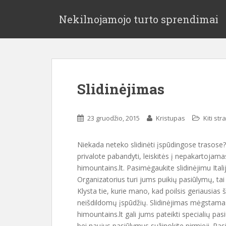
Nekilnojamojo turto sprendimai
Slidinėjimas
23 gruodžio, 2015
Kristupas
Kiti str
Niekada neteko slidinėti įspūdingose trasose?
privalote pabandyti, leiskitės į nepakartojamas
himountains.lt. Pasimėgaukite slidinėjimu Italij
Organizatorius turi jums puikių pasiūlymų, tai
Klysta tie, kurie mano, kad poilsis geriausias š
neišdildomų įspūdžių. Slidinėjimas mėgstamas 
himountains.lt gali jums pateikti specialių pas
bei naujus pasiūlymus sužinokite pirmieji. Pas