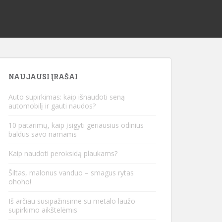
NAUJAUSI ĮRAŠAI
Auto supirkimas: kaip išnaudoti seną
automobilį ir gauti naudos?
10 patarimų, kaip įsigyti geriausius odinius
baldus savo namams
Kaip naudoti peroksidą plaukams?
Šiltas, malonus vanduo – smagus rytas
ohoho!
Iš arčiau susipažinsime su metalo laužo
supirkimo aikštelėmis