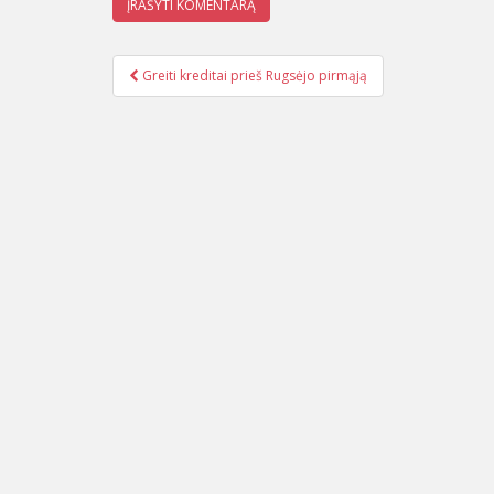
Greiti kreditai prieš Rugsėjo pirmąją
Įrašo navigacija