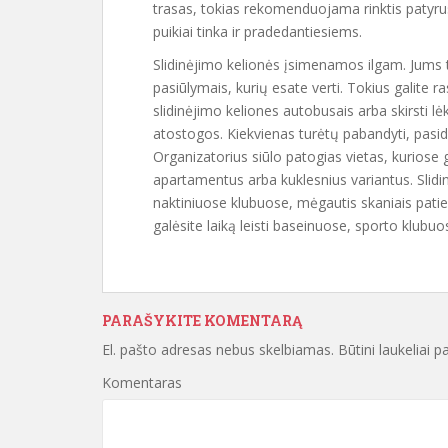
trasas, tokias rekomenduojama rinktis patyru
puikiai tinka ir pradedantiesiems.
Slidinėjimo kelionės įsimenamos ilgam. Jums tik
pasiūlymais, kurių esate verti. Tokius galite ra
slidinėjimo keliones autobusais arba skirsti l
atostogos. Kiekvienas turėtų pabandyti, pasid
Organizatorius siūlo patogias vietas, kuriose ga
apartamentus arba kuklesnius variantus. Slidin
naktiniuose klubuose, mėgautis skaniais patiek
galėsite laiką leisti baseinuose, sporto klubuo
PARAŠYKITE KOMENTARĄ
El. pašto adresas nebus skelbiamas.
Būtini laukeliai 
Komentaras