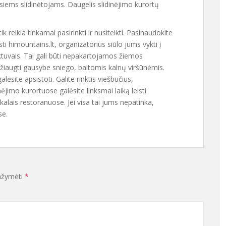
siems slidinėtojams. Daugelis slidinėjimo kurortų
 reikia tinkamai pasirinkti ir nusiteikti. Pasinaudokite
sti himountains.lt, organizatorius siūlo jums vykti į
ėktuvais. Tai gali būti nepakartojamos žiemos
žiaugti gausybe sniego, baltomis kalnų viršūnėmis.
lėsite apsistoti. Galite rinktis viešbučius,
ėjimo kurortuose galėsite linksmai laiką leisti
alais restoranuose. Jei visa tai jums nepatinka,
se.
pažymėti
*