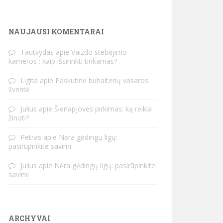
NAUJAUSI KOMENTARAI
Tautvydas
apie
Vaizdo stebėjimo
kameros : kaip išsirinkti tinkamas?
Ligita
apie
Paskutinė buhalterių vasaros
šventė
Julius
apie
Šienapjovės pirkimas: ką reikia
žinoti?
Petras
apie
Nėra gėdingų ligų:
pasirūpinkite savimi
Julius
apie
Nėra gėdingų ligų: pasirūpinkite
savimi
ARCHYVAI