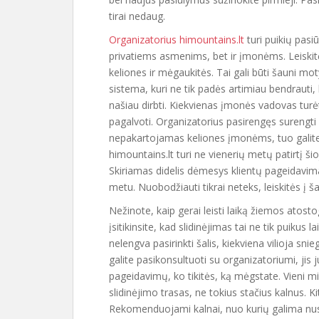
tirai nedaug.
Organizatorius himountains.lt
turi puikių pasi
privatiems asmenims, bet ir įmonėms. Leiskitė
keliones ir mėgaukitės. Tai gali būti šauni mo
sistema, kuri ne tik padės artimiau bendrauti, 
našiau dirbti. Kiekvienas įmonės vadovas turėt
pagalvoti. Organizatorius pasirengęs surengti
nepakartojamas keliones įmonėms, tuo galite
himountains.lt turi ne vienerių metų patirtį šioj
Skiriamas didelis dėmesys klientų pageidavi
metu. Nuobodžiauti tikrai neteks, leiskitės į š
Nežinote, kaip gerai leisti laiką žiemos atos
įsitikinsite, kad slidinėjimas tai ne tik puikus l
nelengva pasirinkti šalis, kiekviena vilioja sni
galite pasikonsultuoti su organizatoriumi, jis 
pageidavimų, ko tikitės, ką mėgstate. Vieni m
slidinėjimo trasas, ne tokius stačius kalnus. K
Rekomenduojami kalnai, nuo kurių galima nusile