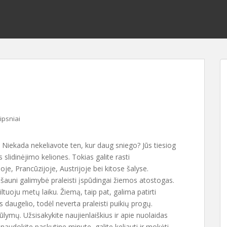
aipsniai
 Niekada nekeliavote ten, kur daug sniego? Jūs tiesiog
 slidinėjimo keliones. Tokias galite rasti
oje, Prancūzijoje, Austrijoje bei kitose šalyse.
 šauni galimybė praleisti įspūdingai žiemos atostogas.
iltuoju metų laiku. Žiemą, taip pat, galima patirti
daugelio, todėl neverta praleisti puikių progų.
iūlymų. Užsisakykite naujienlaiškius ir apie nuolaidas
inaudokite paskutine minute, galite keliauti ir mokėti