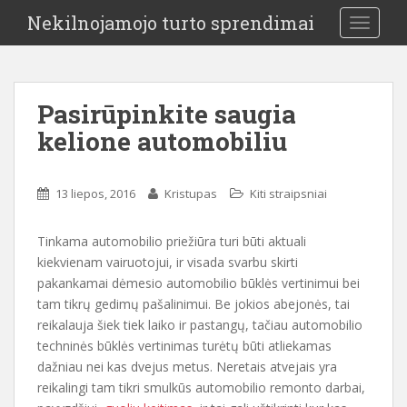
Nekilnojamojo turto sprendimai
TOGGLE
Pasirūpinkite saugia
kelione automobiliu
13 liepos, 2016
Kristupas
Kiti straipsniai
Tinkama automobilio priežiūra turi būti aktuali
kiekvienam vairuotojui, ir visada svarbu skirti
pakankamai dėmesio automobilio būklės vertinimui bei
tam tikrų gedimų pašalinimui. Be jokios abejonės, tai
reikalauja šiek tiek laiko ir pastangų, tačiau automobilio
techninės būklės vertinimas turėtų būti atliekamas
dažniau nei kas dvejus metus. Neretais atvejais yra
reikalingi tam tikri smulkūs automobilio remonto darbai,