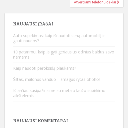
Atverčiami telefonų dėklai
NAUJAUSI ĮRAŠAI
Auto supirkimas: kaip išnaudoti seną automobilį ir
gauti naudos?
10 patarimų, kaip įsigyti geriausius odinius baldus savo
namams
Kaip naudoti peroksidą plaukams?
Šiltas, malonus vanduo – smagus rytas ohoho!
Iš arčiau susipažinsime su metalo laužo supirkimo
aikštelėmis
NAUJAUSI KOMENTARAI