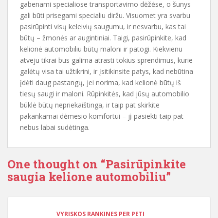
gabenami specialiose transportavimo dėžėse, o šunys
gali būti prisegami specialiu diržu. Visuomet yra svarbu
pasirūpinti visų keleivių saugumu, ir nesvarbu, kas tai
būtų – žmonės ar augintiniai. Taigi, pasirūpinkite, kad
kelionė automobiliu būtų maloni ir patogi. Kiekvienu
atveju tikrai bus galima atrasti tokius sprendimus, kurie
galėtų visa tai užtikrini, ir įsitikinsite patys, kad nebūtina
įdėti daug pastangų, jei norima, kad kelionė būtų iš
tiesų saugi ir maloni. Rūpinkitės, kad jūsų automobilio
būklė būtų nepriekaištinga, ir taip pat skirkite
pakankamai dėmesio komfortui – jį pasiekti taip pat
nebus labai sudėtinga.
One thought on “
Pasirūpinkite
saugia kelione automobiliu
”
VYRISKOS RANKINES PER PETI