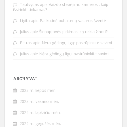
Tautvydas
apie
Vaizdo stebėjimo kameros : kaip
išsirinkti tinkamas?
Ligita
apie
Paskutinė buhalterių vasaros šventė
Julius
apie
Šienapjovės pirkimas: ką reikia žinoti?
Petras
apie
Nėra gėdingų ligų: pasirūpinkite savimi
Julius
apie
Nėra gėdingų ligų: pasirūpinkite savimi
ARCHYVAI
2023 m. liepos mėn.
2023 m. vasario mėn.
2022 m. lapkričio mėn.
2022 m. gegužės mėn.