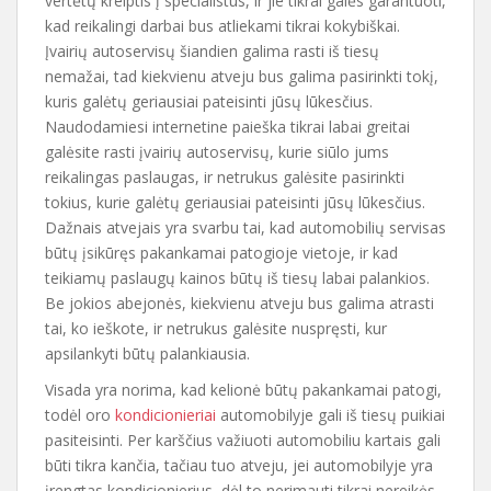
vertėtų kreiptis į specialistus, ir jie tikrai galės garantuoti,
kad reikalingi darbai bus atliekami tikrai kokybiškai.
Įvairių autoservisų šiandien galima rasti iš tiesų
nemažai, tad kiekvienu atveju bus galima pasirinkti tokį,
kuris galėtų geriausiai pateisinti jūsų lūkesčius.
Naudodamiesi internetine paieška tikrai labai greitai
galėsite rasti įvairių autoservisų, kurie siūlo jums
reikalingas paslaugas, ir netrukus galėsite pasirinkti
tokius, kurie galėtų geriausiai pateisinti jūsų lūkesčius.
Dažnais atvejais yra svarbu tai, kad automobilių servisas
būtų įsikūręs pakankamai patogioje vietoje, ir kad
teikiamų paslaugų kainos būtų iš tiesų labai palankios.
Be jokios abejonės, kiekvienu atveju bus galima atrasti
tai, ko ieškote, ir netrukus galėsite nuspręsti, kur
apsilankyti būtų palankiausia.
Visada yra norima, kad kelionė būtų pakankamai patogi,
todėl oro
kondicionieriai
automobilyje gali iš tiesų puikiai
pasiteisinti. Per karščius važiuoti automobiliu kartais gali
būti tikra kančia, tačiau tuo atveju, jei automobilyje yra
įrengtas kondicionierius, dėl to nerimauti tikrai nereikės.