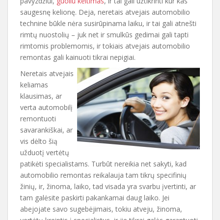
pavyzdžiui,
guoliu keitimas
, ir tai gali užtikrinti kur kas
saugesnę kelionę. Deja, neretais atvejais automobilio
technine būkle nėra susirūpinama laiku, ir tai gali atnešti
rimtų nuostolių – juk net ir smulkūs gedimai gali tapti
rimtomis problemomis, ir tokiais atvejais automobilio
remontas gali kainuoti tikrai nepigiai.
Neretais atvejais
keliamas
klausimas, ar
verta automobilį
remontuoti
savarankiškai, ar
vis dėlto šią
užduotį vertėtų
patikėti specialistams. Turbūt nereikia net sakyti, kad
automobilio remontas reikalauja tam tikrų specifinių
žinių, ir, žinoma, laiko, tad visada yra svarbu įvertinti, ar
tam galėsite paskirti pakankamai daug laiko. Jei
abejojate savo sugebėjimais, tokiu atveju, žinoma,