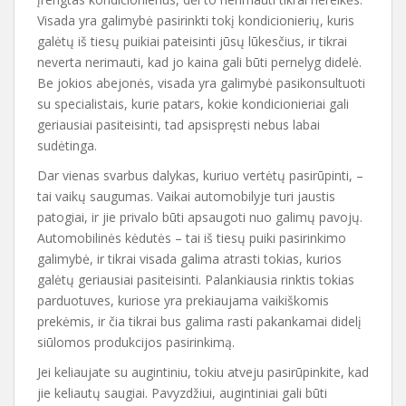
Visada yra galimybė pasirinkti tokį kondicionierių, kuris
galėtų iš tiesų puikiai pateisinti jūsų lūkesčius, ir tikrai
neverta nerimauti, kad jo kaina gali būti pernelyg didelė.
Be jokios abejonės, visada yra galimybė pasikonsultuoti
su specialistais, kurie patars, kokie kondicionieriai gali
geriausiai pasiteisinti, tad apsispręsti nebus labai
sudėtinga.
Dar vienas svarbus dalykas, kuriuo vertėtų pasirūpinti, –
tai vaikų saugumas. Vaikai automobilyje turi jaustis
patogiai, ir jie privalo būti apsaugoti nuo galimų pavojų.
Automobilinės kėdutės – tai iš tiesų puiki pasirinkimo
galimybė, ir tikrai visada galima atrasti tokias, kurios
galėtų geriausiai pasiteisinti. Palankiausia rinktis tokias
parduotuves, kuriose yra prekiaujama vaikiškomis
prekėmis, ir čia tikrai bus galima rasti pakankamai didelį
siūlomos produkcijos pasirinkimą.
Jei keliaujate su augintiniu, tokiu atveju pasirūpinkite, kad
jie keliautų saugiai. Pavyzdžiui, augintiniai gali būti