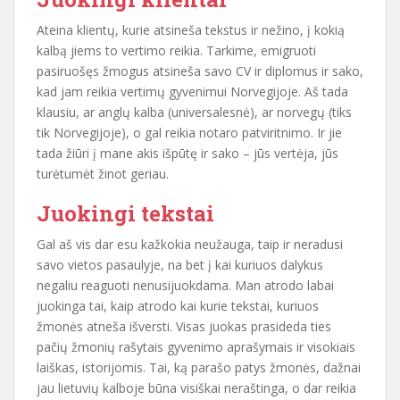
Ateina klientų, kurie atsineša tekstus ir nežino, į kokią
kalbą jiems to vertimo reikia. Tarkime, emigruoti
pasiruošęs žmogus atsineša savo CV ir diplomus ir sako,
kad jam reikia vertimų gyvenimui Norvegijoje. Aš tada
klausiu, ar anglų kalba (universalesnė), ar norvegų (tiks
tik Norvegijoje), o gal reikia notaro patviritnimo. Ir jie
tada žiūri į mane akis išpūtę ir sako – jūs vertėja, jūs
turėtumėt žinot geriau.
Juokingi tekstai
Gal aš vis dar esu kažkokia neužauga, taip ir neradusi
savo vietos pasaulyje, na bet į kai kuriuos dalykus
negaliu reaguoti nenusijuokdama. Man atrodo labai
juokinga tai, kaip atrodo kai kurie tekstai, kuriuos
žmonės atneša išversti. Visas juokas prasideda ties
pačių žmonių rašytais gyvenimo aprašymais ir visokiais
laiškas, istorijomis. Tai, ką parašo patys žmonės, dažnai
jau lietuvių kalboje būna visiškai neraštinga, o dar reikia