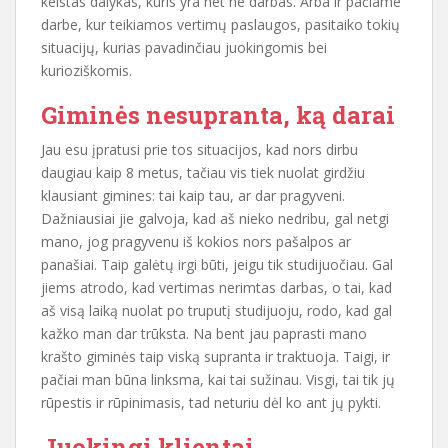
keistas dalykas, kuris yra net ne darbas. Arba ir pačiame
darbe, kur teikiamos vertimų paslaugos, pasitaiko tokių
situacijų, kurias pavadinčiau juokingomis bei
kurioziškomis.
Giminės nesupranta, ką darai
Jau esu įpratusi prie tos situacijos, kad nors dirbu
daugiau kaip 8 metus, tačiau vis tiek nuolat girdžiu
klausiant gimines: tai kaip tau, ar dar pragyveni.
Dažniausiai jie galvoja, kad aš nieko nedribu, gal netgi
mano, jog pragyvenu iš kokios nors pašalpos ar
panašiai. Taip galėtų irgi būti, jeigu tik studijuočiau. Gal
jiems atrodo, kad vertimas nerimtas darbas, o tai, kad
aš visą laiką nuolat po truputį studijuoju, rodo, kad gal
kažko man dar trūksta. Na bent jau paprasti mano
krašto giminės taip viską supranta ir traktuoja. Taigi, ir
pačiai man būna linksma, kai tai sužinau. Visgi, tai tik jų
rūpestis ir rūpinimasis, tad neturiu dėl ko ant jų pykti.
Juokingi klientai