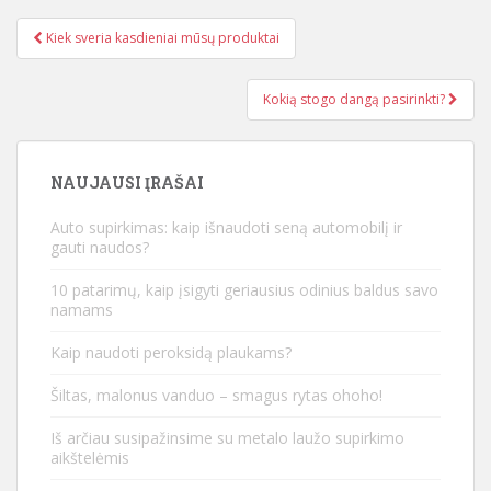
Kiek sveria kasdieniai mūsų produktai
Įrašo navigacija
Kokią stogo dangą pasirinkti?
NAUJAUSI ĮRAŠAI
Auto supirkimas: kaip išnaudoti seną automobilį ir
gauti naudos?
10 patarimų, kaip įsigyti geriausius odinius baldus savo
namams
Kaip naudoti peroksidą plaukams?
Šiltas, malonus vanduo – smagus rytas ohoho!
Iš arčiau susipažinsime su metalo laužo supirkimo
aikštelėmis