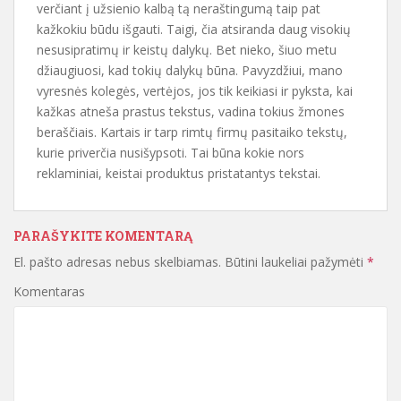
verčiant į užsienio kalbą tą neraštingumą taip pat
kažkokiu būdu išgauti. Taigi, čia atsiranda daug visokių
nesusipratimų ir keistų dalykų. Bet nieko, šiuo metu
džiaugiuosi, kad tokių dalykų būna. Pavyzdžiui, mano
vyresnės kolegės, vertėjos, jos tik keikiasi ir pyksta, kai
kažkas atneša prastus tekstus, vadina tokius žmones
beraščiais. Kartais ir tarp rimtų firmų pasitaiko tekstų,
kurie priverčia nusišypsoti. Tai būna kokie nors
reklaminiai, keistai produktus pristatantys tekstai.
PARAŠYKITE KOMENTARĄ
El. pašto adresas nebus skelbiamas.
Būtini laukeliai pažymėti
*
Komentaras