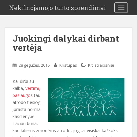
Nekilnojamojo turto sprendimai
TOGGLE
Juokingi dalykai dirbant
vertėja
28 gegužės, 2016
Kristupas
Kiti straipsniai
Kai dirbi su
kalba,
vertimų
paslaugos
tau
atrodo tiesiog
įprasta normali
kasdienybė.
Tačiau būna,
kad kitiems žmonėms atrodo, jog tai visiškai kažkoks