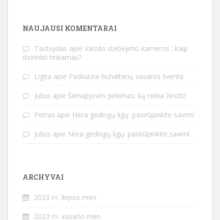
NAUJAUSI KOMENTARAI
Tautvydas
apie
Vaizdo stebėjimo kameros : kaip
išsirinkti tinkamas?
Ligita
apie
Paskutinė buhalterių vasaros šventė
Julius
apie
Šienapjovės pirkimas: ką reikia žinoti?
Petras
apie
Nėra gėdingų ligų: pasirūpinkite savimi
Julius
apie
Nėra gėdingų ligų: pasirūpinkite savimi
ARCHYVAI
2023 m. liepos mėn.
2023 m. vasario mėn.