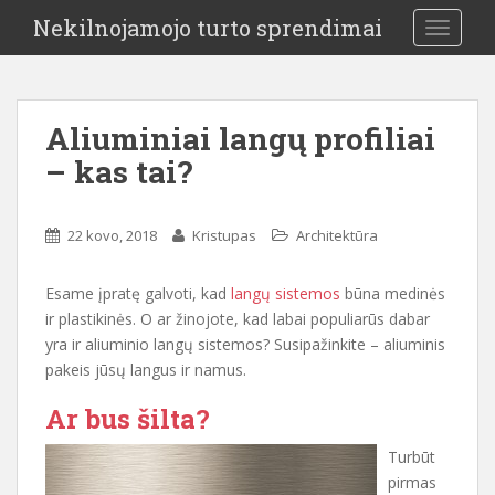
Nekilnojamojo turto sprendimai
TOGGLE
Aliuminiai langų profiliai
– kas tai?
22 kovo, 2018
Kristupas
Architektūra
Esame įpratę galvoti, kad
langų sistemos
būna medinės
ir plastikinės. O ar žinojote, kad labai populiarūs dabar
yra ir aliuminio langų sistemos? Susipažinkite – aliuminis
pakeis jūsų langus ir namus.
Ar bus šilta?
Turbūt
pirmas