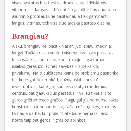
visas pastatas bus tarsi veidrodinis, su didžiulėmis
vitrinomis ir langais. Ir būtent čia galbūt ir bus naudojami
aliuminio profiliai, kurie pasitarnauja tiek gaminant
langus, vitrinas, tiek visą šiuolaikišką pastato dizainą.
Brangiau?
Aišku, brangiau nei plastikiniai ar, juo labiau, mediniai
langai. Tačiau reikia vertinti visumą, kad toks pastatas
bus ilgalaikis, kad tokios konstrukcijos ilgai tarnaus ir
išlaikys geras izoliacines savybes ir suteiks kitų
privalumų. Na o aukštesnę kainą be problemų pasirenka
tie, kurie gali tiek mokėti, dažniausiai – privatūs
investuotojai, kurie gali sau leisti statyti modernius
centrus, daugiaaukščius pastatus ir vėliau tikėtis iš to
geros grįžtamosios grąžos. Taigi, gal jūs namuose tokių
konstrukcijų ir nenaudosite, tačiau džiaugsitės, kaip jos
tarnauja darbe, kur praleidžiate biure nemažai laiko ir
norite taip pat geros ir gražios aplinkos.