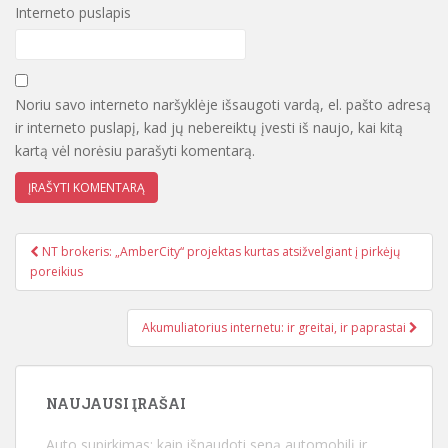
Interneto puslapis
Noriu savo interneto naršyklėje išsaugoti vardą, el. pašto adresą
ir interneto puslapį, kad jų nebereiktų įvesti iš naujo, kai kitą
kartą vėl norėsiu parašyti komentarą.
NT brokeris: „AmberCity“ projektas kurtas atsižvelgiant į pirkėjų
Įrašo navigacija
poreikius
Akumuliatorius internetu: ir greitai, ir paprastai
NAUJAUSI ĮRAŠAI
Auto supirkimas: kaip išnaudoti seną automobilį ir