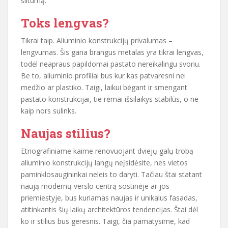
šiltumą.
Toks lengvas?
Tikrai taip. Aliuminio konstrukcijų privalumas –
lengvumas. Šis gana brangus metalas yra tikrai lengvas,
todėl neapraus papildomai pastato nereikalingu svoriu.
Be to, aliuminio profiliai bus kur kas patvaresni nei
medžio ar plastiko. Taigi, laikui bėgant ir smengant
pastato konstrukcijai, tie rėmai išsilaikys stabilūs, o ne
kaip nors sulinks.
Naujas stilius?
Etnografiniame kaime renovuojant dviejų galų trobą
aliuminio konstrukcijų langų neįsidėsite, nes vietos
paminklosaugininkai neleis to daryti. Tačiau štai statant
naują modernų verslo centrą sostinėje ar jos
priemiestyje, bus kuriamas naujas ir unikalus fasadas,
atitinkantis šių laikų architektūros tendencijas. Štai dėl
ko ir stilius bus geresnis. Taigi, čia pamatysime, kad