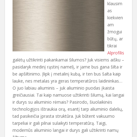
klausim
as
kiekvien
am
žmogui
būtų, ar
tikrai
Alprofilis
galėtų užtikrinti pakankamai šilumos? Juk visiems aišku –
pasidaryk medinį rąstinį namelį, ir jame bus gana šilta ir
be apšiltinimo. Įlipk į metalinį kubą, ir ten bus šalta kaip
lauke, nes metalas yra geras temperatūros laidininkas…
O juo labiau aliuminis – juk aliuminio puodas įkaista
greičiausiai. Tai kaip namuose užtikrinti šilumą, kai langai
ir durys su aliuminio rėmais? Pasirodo, šiuolaikinės
technologijos ištraukia orą, esantį tarp aliuminio dalelių,
tad pasikeičia įprasta struktūra. Juk būtent vakuumo
tarpeliai ir gali pilnai sulaikyti temperatūrą. Taigi,
modernūs aliuminio langai ir durys gali užtikrinti namų