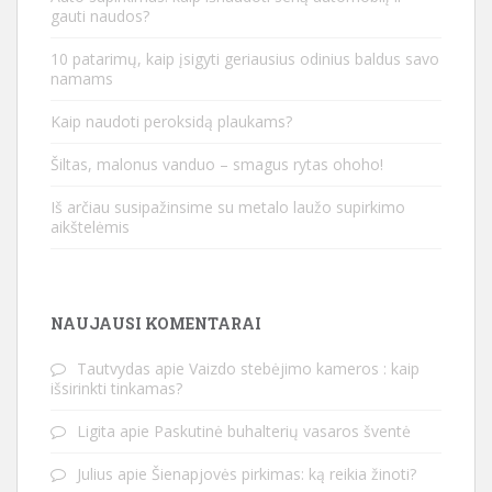
gauti naudos?
10 patarimų, kaip įsigyti geriausius odinius baldus savo
namams
Kaip naudoti peroksidą plaukams?
Šiltas, malonus vanduo – smagus rytas ohoho!
Iš arčiau susipažinsime su metalo laužo supirkimo
aikštelėmis
NAUJAUSI KOMENTARAI
Tautvydas
apie
Vaizdo stebėjimo kameros : kaip
išsirinkti tinkamas?
Ligita
apie
Paskutinė buhalterių vasaros šventė
Julius
apie
Šienapjovės pirkimas: ką reikia žinoti?