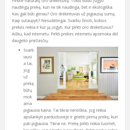
Pirkite natūralų oro drėkintuvą. Tokiu būdu įsigyti
naudingą prekę, kuri ne tik naudinga, bet ir ekologiška.
Kas gali būti geriau? Oro drėkintuvas už pigiausią sumą.
Kaip sutaupyti? Nesudėtingai. Svarbu žinoti, kokios
prekės reikia ir kur ją įsigyti. Kur pirkti oro drėkintuvus?
Aišku, kad internetu. Pirkti prekes internetu apsimoka dėl
daugelio priežasčių:
Svarb
iausi
a tai,
jog
už
prekę
būtų
mok
ama
pigiausia kaina. Tai tikrai nereiškia, jog reikia
apsilankyti parduotuvėje ir griebti pirmą prekę, kuri
pati pigiausia. Tikrai ne. Prekę pirkti reikia tuomet,