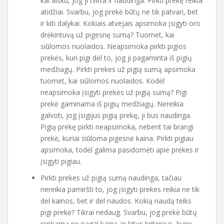
kai aišku, jog ji tvirta ir naudinga. Pirkti prekę reikia
atidžiai. Svarbu, jog prekė būtų ne tik patvari, bet
ir kiti dalykai. Kokiais atvejais apsimoka įsigyti oro
drėkintuvą už pigesnę sumą? Tuomet, kai
siūlomos nuolaidos. Neapsimoka pirkti pigios
prekės, kuri pigi dėl to, jog ji pagaminta iš pigių
medžiagų. Pirkti prekes už pigią sumą apsimoka
tuomet, kai siūlomos nuolaidos. Kodėl
neapsimoka įsigyti prekės už pigią sumą? Pigi
prekė gaminama iš pigių medžiagų. Nereikia
galvoti, jog įsigijus pigią prekę, ji bus naudinga.
Pigią prekę pirkti neapsimoka, nebent tai brangi
prekė, kuriai siūloma pigesnė kaina. Pirkti pigiau
apsimoka, todėl galima pasidomėti apie prekes ir
įsigyti pigiau.
Pirkti prekes už pigią sumą naudinga, tačiau
nereikia pamiršti to, jog įsigyti prekes reikia ne tik
dėl kainos, bet ir dėl naudos. Kokią naudą teiks
pigi prekė? Tikrai nedaug. Svarbu, jog prekė būtų
renkama ne pagal kainą ar kitus kriterijus, kurie