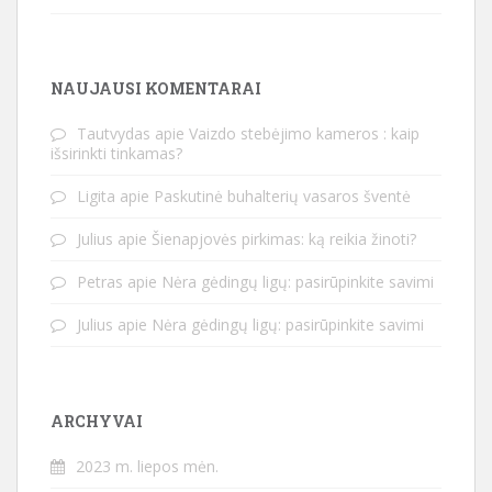
NAUJAUSI KOMENTARAI
Tautvydas
apie
Vaizdo stebėjimo kameros : kaip
išsirinkti tinkamas?
Ligita
apie
Paskutinė buhalterių vasaros šventė
Julius
apie
Šienapjovės pirkimas: ką reikia žinoti?
Petras
apie
Nėra gėdingų ligų: pasirūpinkite savimi
Julius
apie
Nėra gėdingų ligų: pasirūpinkite savimi
ARCHYVAI
2023 m. liepos mėn.