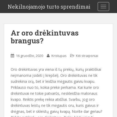
Nekilnojamojo turto sprendimai
TOGGLE
Ar oro drėkintuvas
brangus?
16 gruodžio, 2020
Kristupas
Kiti straipsniai
Oro drėkintuvas yra viena iš tų prekių, kurių praktiškai
neįmanoma įsidėti į krepšelį. Oro drėkintuvas ne tik
sudrėkina orą, bet ir leidžia mėgautis gaiviu kvapu.
Priklauso nuo to, kokia prekė perkama. Kai kurie oro
drėkintuvai ne tokie patvarūs, neskleidžia malonaus
kvapo. Rinktis prekę reikia atidžiai. Svarbu, jog oro
drėkintuvas leistų ne tik mėgautis oru, kuris gaivus ir
drėgnas, bet ir skleistų gaivų kvapą. Norite dar geriau?