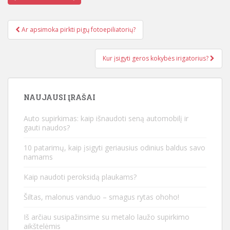
Ar apsimoka pirkti pigų fotoepiliatorių?
Įrašo navigacija
Kur įsigyti geros kokybės irigatorius?
NAUJAUSI ĮRAŠAI
Auto supirkimas: kaip išnaudoti seną automobilį ir
gauti naudos?
10 patarimų, kaip įsigyti geriausius odinius baldus savo
namams
Kaip naudoti peroksidą plaukams?
Šiltas, malonus vanduo – smagus rytas ohoho!
Iš arčiau susipažinsime su metalo laužo supirkimo
aikštelėmis